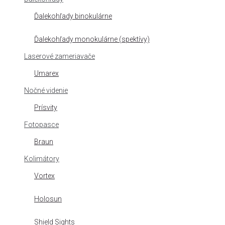
Ďalekohľady binokulárne
Ďalekohľady monokulárne (spektívy)
Laserové zameriavače
Umarex
Nočné videnie
Prísvity
Fotopasce
Braun
Kolimátory
Vortex
Holosun
Shield Sights