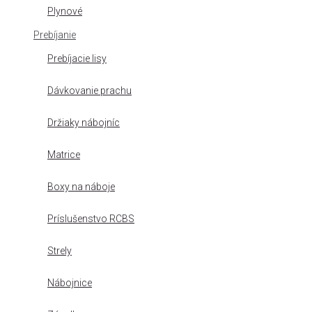
Plynové
Prebíjanie
Prebíjacie lisy
Dávkovanie prachu
Držiaky nábojníc
Matrice
Boxy na náboje
Príslušenstvo RCBS
Strely
Nábojnice