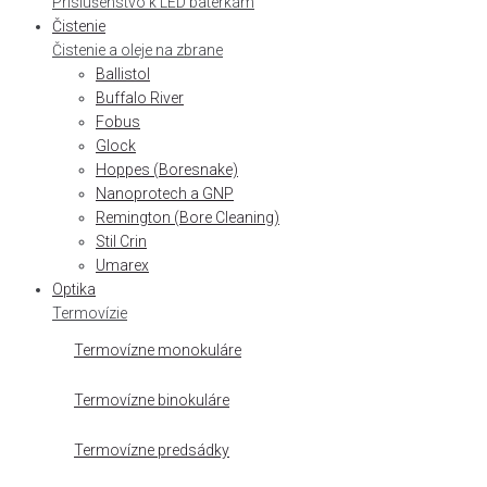
Príslušenstvo k LED baterkám
Čistenie
Čistenie a oleje na zbrane
Ballistol
Buffalo River
Fobus
Glock
Hoppes (Boresnake)
Nanoprotech a GNP
Remington (Bore Cleaning)
Stil Crin
Umarex
Optika
Termovízie
Termovízne monokuláre
Termovízne binokuláre
Termovízne predsádky