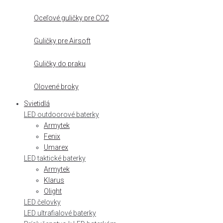
Oceľové guličky pre CO2
Guličky pre Airsoft
Guličky do praku
Olovené broky
Svietidlá
LED outdoorové baterky
Armytek
Fenix
Umarex
LED taktické baterky
Armytek
Klarus
Olight
LED čelovky
LED ultrafialové baterky