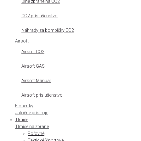
Dlhé zbrane na CO2
CO2 príslušenstvo
Náhrady za bombičky CO2
Airsoft
Airsoft CO2
Airsoft GAS
Airsoft Manual
Airsoft príslušenstvo
Flobertky
Jatočné prístroje
Tlmiče
Tlmiče na zbrane
Poľovné
Taktické/športové