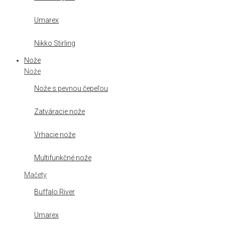
Umarex
Nikko Stirling
Nože
Nože
Nože s pevnou čepeľou
Zatváracie nože
Vrhacie nože
Multifunkčné nože
Mačety
Buffalo River
Umarex