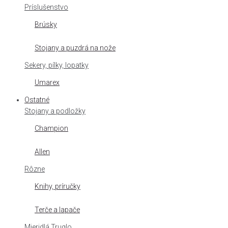
Príslušenstvo
Brúsky
Stojany a puzdrá na nože
Sekery, pílky, lopatky
Umarex
Ostatné
Stojany a podložky
Champion
Allen
Rôzne
Knihy, príručky
Terče a lapače
Mieridlá Truglo