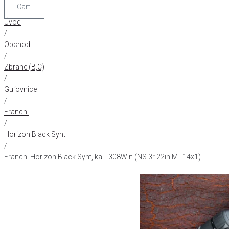
Cart
Úvod
/
Obchod
/
Zbrane (B,C)
/
Guľovnice
/
Franchi
/
Horizon Black Synt
/
Franchi Horizon Black Synt, kal. .308Win (NS 3r 22in MT14x1)