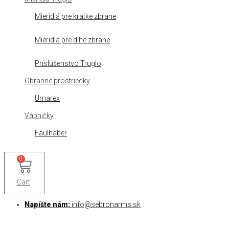
Mieridlá pre krátke zbrane
Mieridlá pre dlhé zbrane
Príslušenstvo Truglo
Obranné prostriedky
Umarex
Vábničky
Faulhaber
0
Cart
Napíšte nám:
info@sebronarms.sk