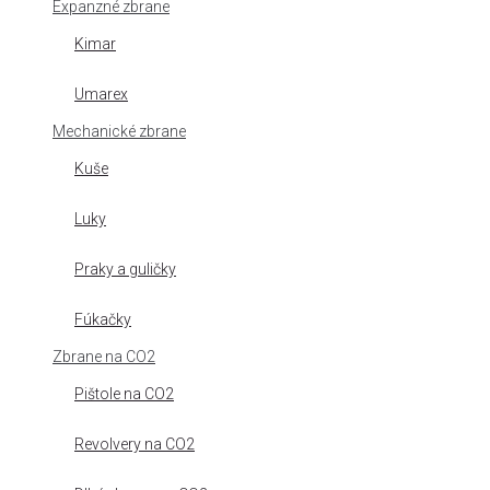
Expanzné zbrane
Kimar
Umarex
Mechanické zbrane
Kuše
Luky
Praky a guličky
Fúkačky
Zbrane na CO2
Pištole na CO2
Revolvery na CO2