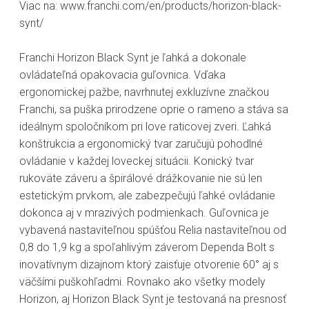
Viac na: www.franchi.com/en/products/horizon-black-
synt/
Franchi Horizon Black Synt je ľahká a dokonale
ovládateľná opakovacia guľovnica. Vďaka
ergonomickej pažbe, navrhnutej exkluzívne značkou
Franchi, sa puška prirodzene oprie o rameno a stáva sa
ideálnym spoločníkom pri love raticovej zveri. Ľahká
konštrukcia a ergonomický tvar zaručujú pohodlné
ovládanie v každej loveckej situácii. Konický tvar
rukoväte záveru a špirálové drážkovanie nie sú len
estetickým prvkom, ale zabezpečujú ľahké ovládanie
dokonca aj v mrazivých podmienkach. Guľovnica je
vybavená nastaviteľnou spúšťou Relia nastaviteľnou od
0,8 do 1,9 kg a spoľahlivým záverom Dependa Bolt s
inovatívnym dizajnom ktorý zaisťuje otvorenie 60° aj s
väčšími puškohľadmi. Rovnako ako všetky modely
Horizon, aj Horizon Black Synt je testovaná na presnosť