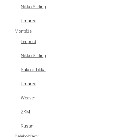
Nikko Stirling
Umarex
Montáže
Leupold
Nikko Stirling
Sako a Tikka
Umarex
Weaver
ZKM
Rusan
Ďalekohľady