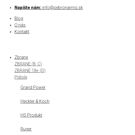
Skip
Napíšte nám:
info@sebronarms.sk
to
Blog
content
O nás
Kontakt
Zbrane
ZBRANE (B, C)
ZBRANE 18+ (D)
Pištole
Grand Power
Heckler & Koch
HS Produkt
Ruger