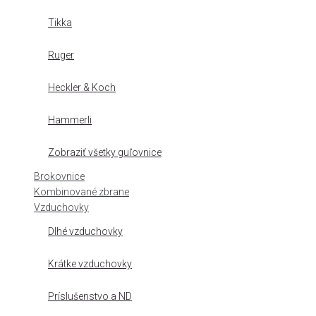
Tikka
Ruger
Heckler & Koch
Hammerli
Zobraziť všetky guľovnice
Brokovnice
Kombinované zbrane
Vzduchovky
Dlhé vzduchovky
Krátke vzduchovky
Príslušenstvo a ND