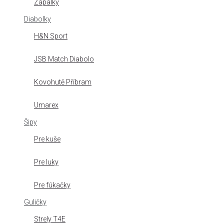
Zápalky
Diabolky
H&N Sport
JSB Match Diabolo
Kovohutě Příbram
Umarex
Šipy
Pre kuše
Pre luky
Pre fúkačky
Guličky
Strely T4E