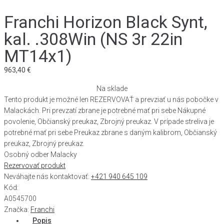
Franchi Horizon Black Synt,
kal. .308Win (NS 3r 22in
MT14x1)
963,40
€
Na sklade
Tento produkt je možné len REZERVOVAŤ a prevziať u nás pobočke v
Malackách. Pri prevzatí zbrane je potrebné mať pri sebe Nákupné
povolenie, Občianský preukaz, Zbrojný preukaz. V prípade streliva je
potrebné mať pri sebe Preukaz zbrane s daným kalibrom, Občianský
preukaz, Zbrojný preukaz.
Osobný odber Malacky
Rezervovať produkt
Neváhajte nás kontaktovať:
+421 940 645 109
Kód:
A0545700
Značka:
Franchi
Popis