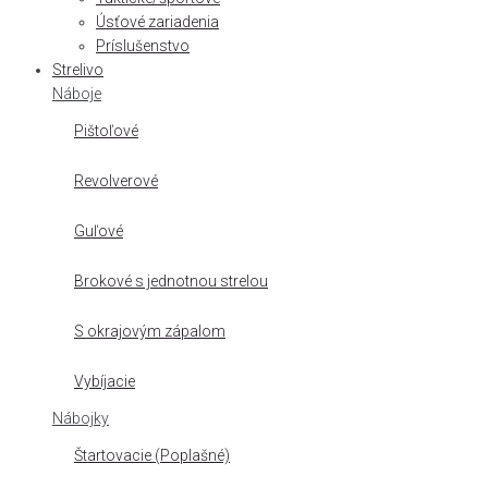
Úsťové zariadenia
Príslušenstvo
Strelivo
Náboje
Pištoľové
Revolverové
Guľové
Brokové s jednotnou strelou
S okrajovým zápalom
Vybíjacie
Nábojky
Štartovacie (Poplašné)