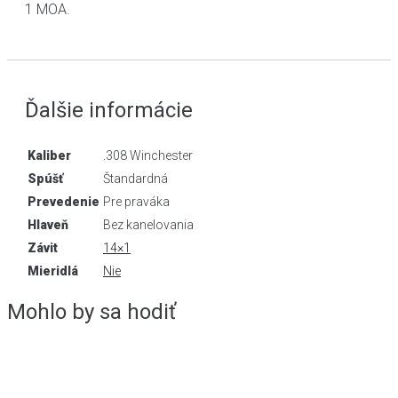
1 MOA.
Ďalšie informácie
Kaliber
.308 Winchester
Spúšť
Štandardná
Prevedenie
Pre praváka
Hlaveň
Bez kanelovania
Závit
14×1
Mieridlá
Nie
Mohlo by sa hodiť