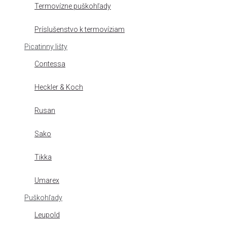
Termovízne puškohľady
Príslušenstvo k termovíziam
Picatinny lišty
Contessa
Heckler & Koch
Rusan
Sako
Tikka
Umarex
Puškohľady
Leupold