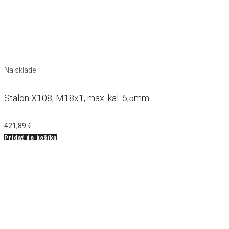
Na sklade
Stalon X108, M18x1, max. kal. 6,5mm
421,89
€
Pridať do košíka