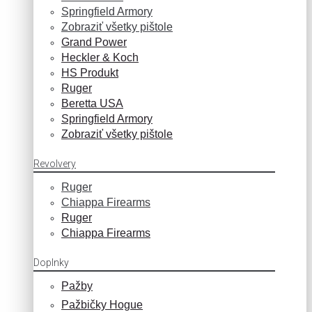
Springfield Armory
Zobraziť všetky pištole
Grand Power
Heckler & Koch
HS Produkt
Ruger
Beretta USA
Springfield Armory
Zobraziť všetky pištole
Revolvery
Ruger
Chiappa Firearms
Ruger
Chiappa Firearms
Doplnky
Pažby
Pažbičky Hogue