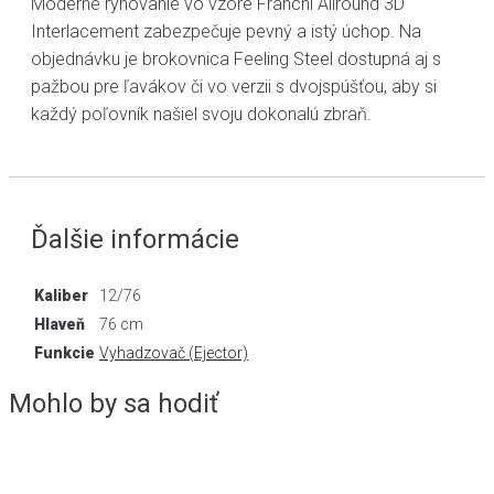
Moderné ryhovanie vo vzore Franchi Allround 3D
Interlacement zabezpečuje pevný a istý úchop. Na
objednávku je brokovnica Feeling Steel dostupná aj s
pažbou pre ľavákov či vo verzii s dvojspúšťou, aby si
každý poľovník našiel svoju dokonalú zbraň.
Ďalšie informácie
Kaliber
12/76
Hlaveň
76 cm
Funkcie
Vyhadzovač (Ejector)
Mohlo by sa hodiť