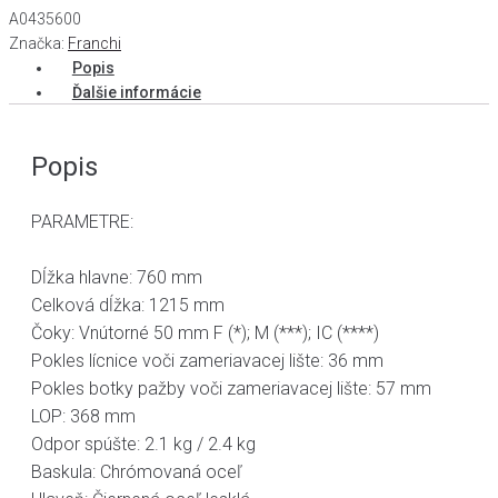
A0435600
Značka:
Franchi
Popis
Ďalšie informácie
Popis
PARAMETRE:
Dĺžka hlavne: 760 mm
Celková dĺžka: 1215 mm
Čoky: Vnútorné 50 mm F (*); M (***); IC (****)
Pokles lícnice voči zameriavacej lište: 36 mm
Pokles botky pažby voči zameriavacej lište: 57 mm
LOP: 368 mm
Odpor spúšte: 2.1 kg / 2.4 kg
Baskula: Chrómovaná oceľ