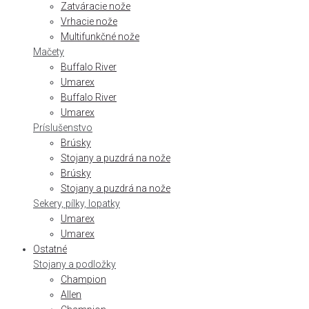
Zatváracie nože
Vrhacie nože
Multifunkčné nože
Mačety
Buffalo River
Umarex
Buffalo River
Umarex
Príslušenstvo
Brúsky
Stojany a puzdrá na nože
Brúsky
Stojany a puzdrá na nože
Sekery, pílky, lopatky
Umarex
Umarex
Ostatné
Stojany a podložky
Champion
Allen