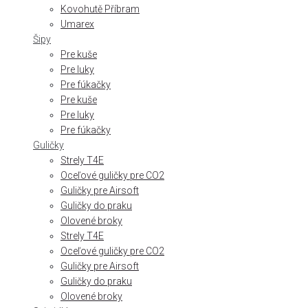
Kovohutě Příbram
Umarex
Šipy
Pre kuše
Pre luky
Pre fúkačky
Pre kuše
Pre luky
Pre fúkačky
Guličky
Strely T4E
Oceľové guličky pre CO2
Guličky pre Airsoft
Guličky do praku
Olovené broky
Strely T4E
Oceľové guličky pre CO2
Guličky pre Airsoft
Guličky do praku
Olovené broky