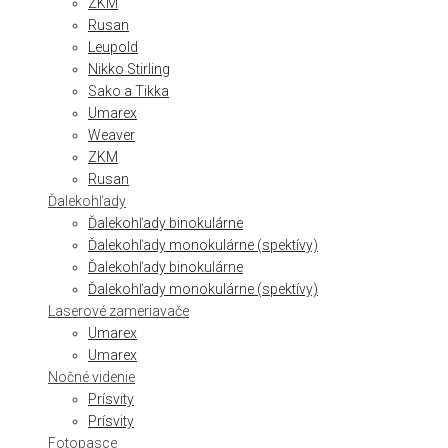
ZKM
Rusan
Leupold
Nikko Stirling
Sako a Tikka
Umarex
Weaver
ZKM
Rusan
Ďalekohľady
Ďalekohľady binokulárne
Ďalekohľady monokulárne (spektívy)
Ďalekohľady binokulárne
Ďalekohľady monokulárne (spektívy)
Laserové zameriavače
Umarex
Umarex
Nočné videnie
Prísvity
Prísvity
Fotopasce