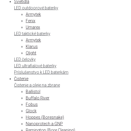
Svietidlá
LED outdoorové baterky
Armytek
Fenix
Umarex
LED taktické baterky
Armytek
Klarus
Olight
LED čelovky
LED ultrafialové baterky
Príslušenstvo k LED baterkám
Čistenie
Čistenie a oleje na zbrane
Ballistol
Buffalo River
Fobus
Glock
Hoppes (Boresnake)
Nanoprotech a GNP
Remington (Bore Cleaning)