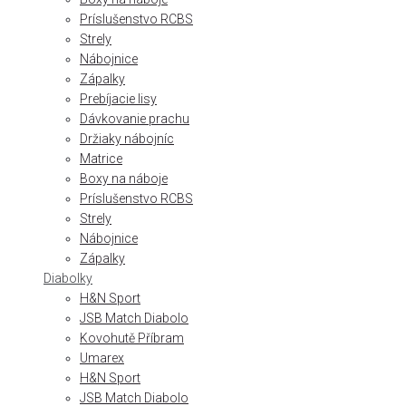
Príslušenstvo RCBS
Strely
Nábojnice
Zápalky
Prebíjacie lisy
Dávkovanie prachu
Držiaky nábojníc
Matrice
Boxy na náboje
Príslušenstvo RCBS
Strely
Nábojnice
Zápalky
Diabolky
H&N Sport
JSB Match Diabolo
Kovohutě Příbram
Umarex
H&N Sport
JSB Match Diabolo