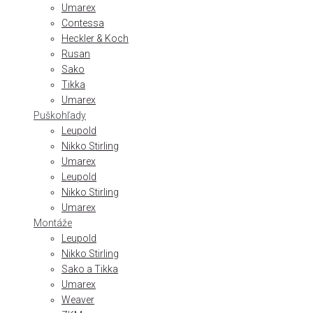
Umarex
Contessa
Heckler & Koch
Rusan
Sako
Tikka
Umarex
Puškohľady
Leupold
Nikko Stirling
Umarex
Leupold
Nikko Stirling
Umarex
Montáže
Leupold
Nikko Stirling
Sako a Tikka
Umarex
Weaver