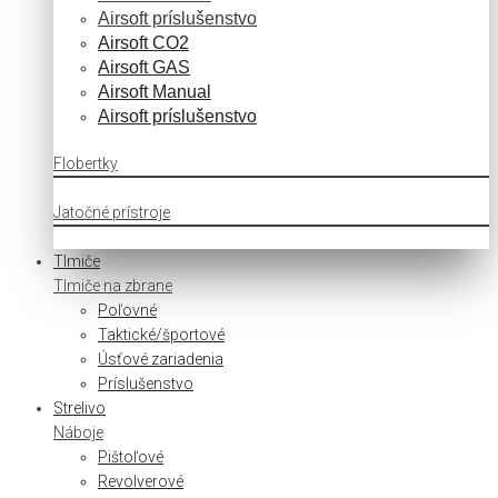
Airsoft príslušenstvo
Airsoft CO2
Airsoft GAS
Airsoft Manual
Airsoft príslušenstvo
Flobertky
Jatočné prístroje
Tlmiče
Tlmiče na zbrane
Poľovné
Taktické/športové
Úsťové zariadenia
Príslušenstvo
Strelivo
Náboje
Pištoľové
Revolverové