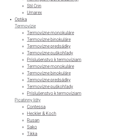
Stil Crin
Umarex
Optika
Termovízie
Termovízne monokuláre
Termovízne binokuláre
Termovízne predsádky
Termovízne puškohľady
Príslušenstvo k termovíziam
Termovízne monokuláre
Termovízne binokuláre
Termovízne predsádky
Termovízne puškohľady
Príslušenstvo k termovíziam
Picatinny lišty
Contessa
Heckler & Koch
Rusan
Sako
Tikka