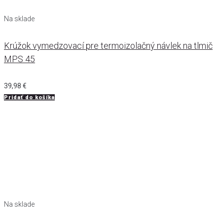
Na sklade
Krúžok vymedzovací pre termoizolačný návlek na tlmič
MPS 45
39,98
€
Pridať do košíka
Na sklade