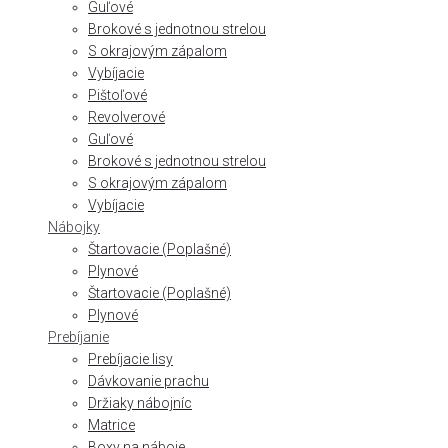
Guľové
Brokové s jednotnou strelou
S okrajovým zápalom
Vybíjacie
Pištoľové
Revolverové
Guľové
Brokové s jednotnou strelou
S okrajovým zápalom
Vybíjacie
Nábojky
Štartovacie (Poplašné)
Plynové
Štartovacie (Poplašné)
Plynové
Prebíjanie
Prebíjacie lisy
Dávkovanie prachu
Držiaky nábojníc
Matrice
Boxy na náboje