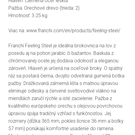
Hlaveň: Čiernená oceľ lesklá
Pažba: Orechové drevo (trieda: 2)
Hmotnosť: 3.25 kg
Viac na: www.franchi.com/en/products/feeling-steel/
Franchi Feeling Steel je ideálna brokovnica na lov z
posedu aj na pohon jarabíc či bažantov. Baskula z
chrómovanej ocele jej dodáva odolnosť a eleganciu
zároveň. Hlaveň je určená na oceľové broky. O spätný
ráz sa postará čierna, dvojito odvetraná gumená botka
pažby. Drážkovaná zámerná lišta s matnou úpravou
eliminuje odlesky a červené svetlovodivé vlákno na
mieridlách zaručí rýchle a isté zacielenie. Pažba z
kvalitného európskeho orechu s olejovou povrchovou
úpravou spája tradičný vzhľad s funkčnosťou. Jej
rozmery (dĺžka 365 mm, pokles lícnice 36 mm a botky
57 mm) ponúkajú komfortné usadenie do ramena.