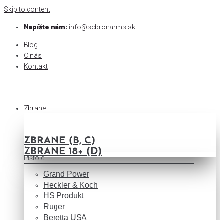
Skip to content
Napíšte nám:
info@sebronarms.sk
Blog
O nás
Kontakt
Zbrane
ZBRANE (B, C)
ZBRANE 18+ (D)
Pištole
Grand Power
Heckler & Koch
HS Produkt
Ruger
Beretta USA