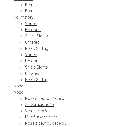
Braun
Braun
Kolimátory
Vortex
Holosun
Shield Sights
Umarex
Nikko Stirling
Vortex
Holosun
Shield Sights
Umarex
Nikko Stirling
Nože
Nože
Nože s pevnou čepeľou
Zatváracie nože
Vrhacie nože
Multifunkčné nože
Nože s pevnou čepeľou