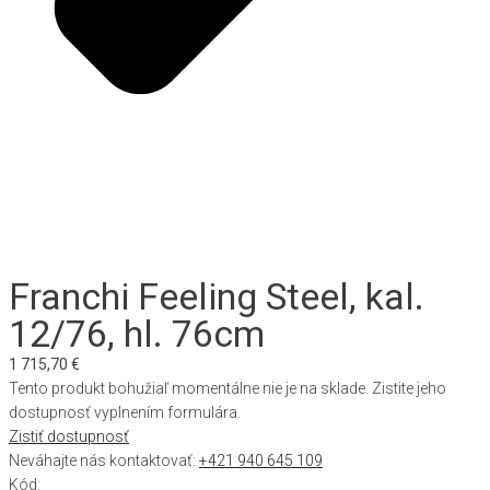
Franchi Feeling Steel, kal.
12/76, hl. 76cm
1 715,70
€
Tento produkt bohužiaľ momentálne nie je na sklade. Zistite jeho
dostupnosť vyplnením formulára.
Zistiť dostupnosť
Neváhajte nás kontaktovať:
+421 940 645 109
Kód: