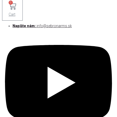
0
Cart
Napíšte nám:
info@sebronarms.sk