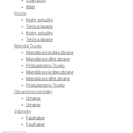
Champion
Allen
Rôzne
Knihy, príručky
Terče a lapače
Knihy, príručky
Terče a lapače
Mieridlá Truglo
Mieridlá pre krátke zbrane
Mieridlá pre dlhé zbrane
Príslušenstvo Truglo
Mieridlá pre krátke zbrane
Mieridlá pre dlhé zbrane
Príslušenstvo Truglo
Obranné prostriedky
Umarex
Umarex
Vábničky
Faulhaber
Faulhaber