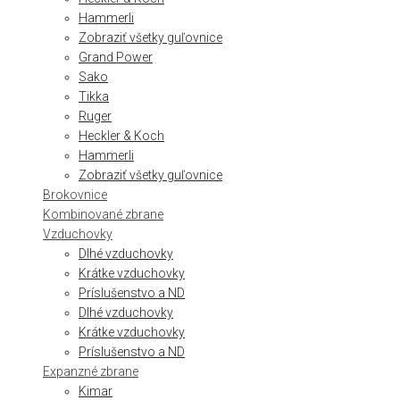
Hammerli
Zobraziť všetky guľovnice
Grand Power
Sako
Tikka
Ruger
Heckler & Koch
Hammerli
Zobraziť všetky guľovnice
Brokovnice
Kombinované zbrane
Vzduchovky
Dlhé vzduchovky
Krátke vzduchovky
Príslušenstvo a ND
Dlhé vzduchovky
Krátke vzduchovky
Príslušenstvo a ND
Expanzné zbrane
Kimar