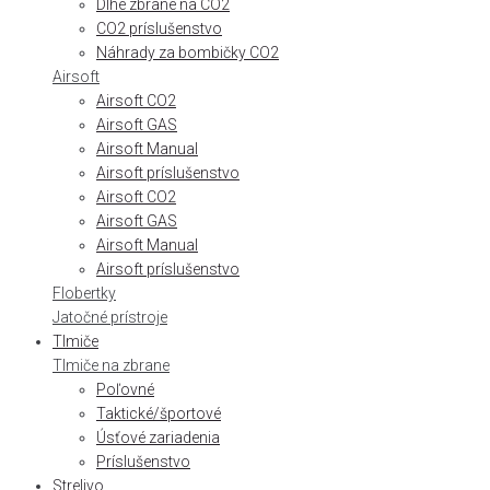
Dlhé zbrane na CO2
CO2 príslušenstvo
Náhrady za bombičky CO2
Airsoft
Airsoft CO2
Airsoft GAS
Airsoft Manual
Airsoft príslušenstvo
Airsoft CO2
Airsoft GAS
Airsoft Manual
Airsoft príslušenstvo
Flobertky
Jatočné prístroje
Tlmiče
Tlmiče na zbrane
Poľovné
Taktické/športové
Úsťové zariadenia
Príslušenstvo
Strelivo