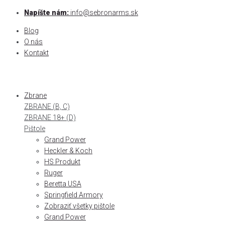
Skip
Napíšte nám:
info@sebronarms.sk
to
Blog
content
O nás
Kontakt
Zbrane
ZBRANE (B, C)
ZBRANE 18+ (D)
Pištole
Grand Power
Heckler & Koch
HS Produkt
Ruger
Beretta USA
Springfield Armory
Zobraziť všetky pištole
Grand Power