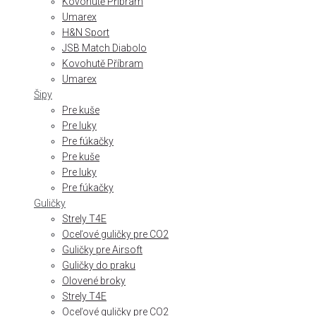
Kovohutě Příbram
Umarex
H&N Sport
JSB Match Diabolo
Kovohutě Příbram
Umarex
Šipy
Pre kuše
Pre luky
Pre fúkačky
Pre kuše
Pre luky
Pre fúkačky
Guličky
Strely T4E
Oceľové guličky pre CO2
Guličky pre Airsoft
Guličky do praku
Olovené broky
Strely T4E
Oceľové guličky pre CO2