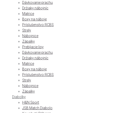
Dávkovanie prachu
Držiaky nábojníc
Matrice
Boxy na náboje
Príslušenstvo RCBS
Strely
Nábojnice
Zápalky
Prebíjacie lisy
Dávkovanie prachu
Držiaky nábojníc
Matrice
Boxy na náboje
Príslušenstvo RCBS
Strely
Nábojnice
Zápalky
Diabolky
H&N Sport
JSB Match Diabolo