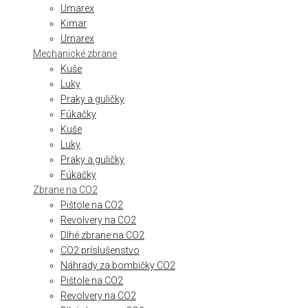
Umarex
Kimar
Umarex
Mechanické zbrane
Kuše
Luky
Praky a guličky
Fúkačky
Kuše
Luky
Praky a guličky
Fúkačky
Zbrane na CO2
Pištole na CO2
Revolvery na CO2
Dlhé zbrane na CO2
CO2 príslušenstvo
Náhrady za bombičky CO2
Pištole na CO2
Revolvery na CO2