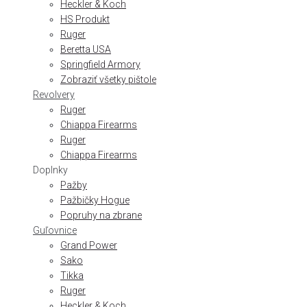
Heckler & Koch
HS Produkt
Ruger
Beretta USA
Springfield Armory
Zobraziť všetky pištole
Revolvery
Ruger
Chiappa Firearms
Ruger
Chiappa Firearms
Doplnky
Pažby
Pažbičky Hogue
Popruhy na zbrane
Guľovnice
Grand Power
Sako
Tikka
Ruger
Heckler & Koch