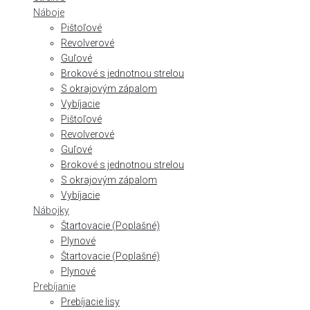
Náboje
Pištoľové
Revolverové
Guľové
Brokové s jednotnou strelou
S okrajovým zápalom
Vybíjacie
Pištoľové
Revolverové
Guľové
Brokové s jednotnou strelou
S okrajovým zápalom
Vybíjacie
Nábojky
Štartovacie (Poplašné)
Plynové
Štartovacie (Poplašné)
Plynové
Prebíjanie
Prebíjacie lisy