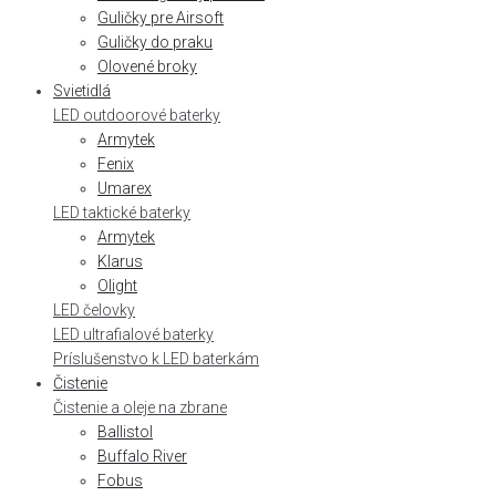
Guličky pre Airsoft
Guličky do praku
Olovené broky
Svietidlá
LED outdoorové baterky
Armytek
Fenix
Umarex
LED taktické baterky
Armytek
Klarus
Olight
LED čelovky
LED ultrafialové baterky
Príslušenstvo k LED baterkám
Čistenie
Čistenie a oleje na zbrane
Ballistol
Buffalo River
Fobus