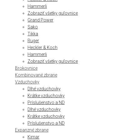
Hammerli
Zobraziť všetky guľovnice
Grand Power
Sako
Tikka
Ruger
Heckler & Koch
Hammerli
Zobraziť všetky guľovnice
Brokovnice
Kombinované zbrane
Vzduchovky
Dlhé vzduchovky
Krátke vzduchovky
Príslušenstvo a ND
Dlhé vzduchovky
Krátke vzduchovky
Príslušenstvo a ND
Expanzné zbrane
Kimar