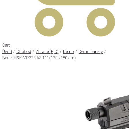
Cart
Úvod
/
Obchod
/
Zbrane (B,C)
/
Demo
/
Demo banery
/
Baner H&K MR223 A3 11" (120 x180 cm)