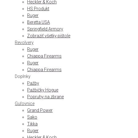
Heckler & Koch
HS Produkt
Ruger
Beretta USA
Springfield Armory
Zobraziť všetky pištole
Revolvery
Ruger
Chiappa Firearms
Ruger
Chiappa Firearms
Doplnky
Pažby
Pažbičky Hogue
Popruhy na zbrane
Guľovnice
Grand Power
Sako
Tikka
Ruger
Heckler & Koch