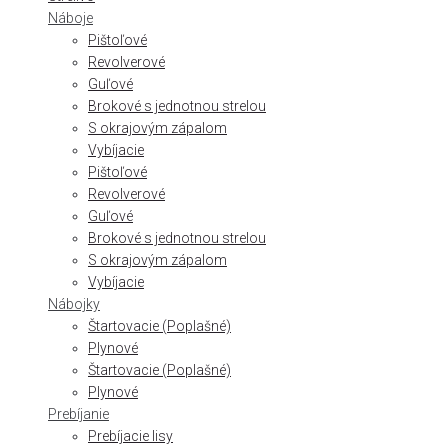
Náboje
Pištoľové
Revolverové
Guľové
Brokové s jednotnou strelou
S okrajovým zápalom
Vybíjacie
Pištoľové
Revolverové
Guľové
Brokové s jednotnou strelou
S okrajovým zápalom
Vybíjacie
Nábojky
Štartovacie (Poplašné)
Plynové
Štartovacie (Poplašné)
Plynové
Prebíjanie
Prebíjacie lisy