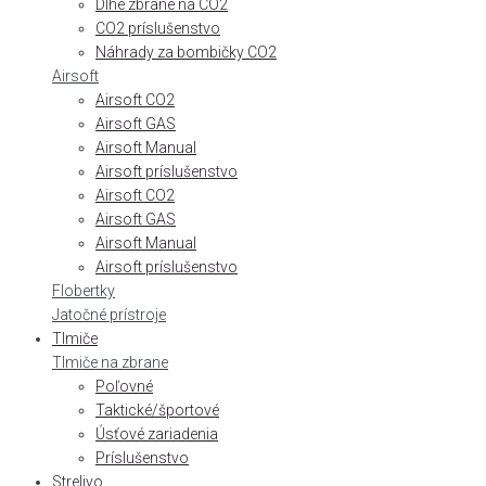
Dlhé zbrane na CO2
CO2 príslušenstvo
Náhrady za bombičky CO2
Airsoft
Airsoft CO2
Airsoft GAS
Airsoft Manual
Airsoft príslušenstvo
Airsoft CO2
Airsoft GAS
Airsoft Manual
Airsoft príslušenstvo
Flobertky
Jatočné prístroje
Tlmiče
Tlmiče na zbrane
Poľovné
Taktické/športové
Úsťové zariadenia
Príslušenstvo
Strelivo