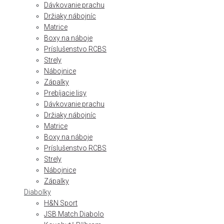
Dávkovanie prachu
Držiaky nábojníc
Matrice
Boxy na náboje
Príslušenstvo RCBS
Strely
Nábojnice
Zápalky
Prebíjacie lisy
Dávkovanie prachu
Držiaky nábojníc
Matrice
Boxy na náboje
Príslušenstvo RCBS
Strely
Nábojnice
Zápalky
Diabolky
H&N Sport
JSB Match Diabolo