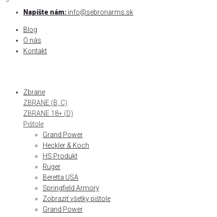
0
0
Skip
Napíšte nám:
info@sebronarms.sk
to
Blog
content
O nás
Kontakt
Zbrane
ZBRANE (B, C)
ZBRANE 18+ (D)
Pištole
Grand Power
Heckler & Koch
HS Produkt
Ruger
Beretta USA
Springfield Armory
Zobraziť všetky pištole
Grand Power