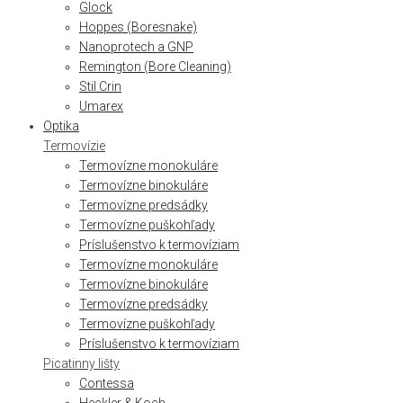
Glock
Hoppes (Boresnake)
Nanoprotech a GNP
Remington (Bore Cleaning)
Stil Crin
Umarex
Optika
Termovízie
Termovízne monokuláre
Termovízne binokuláre
Termovízne predsádky
Termovízne puškohľady
Príslušenstvo k termovíziam
Termovízne monokuláre
Termovízne binokuláre
Termovízne predsádky
Termovízne puškohľady
Príslušenstvo k termovíziam
Picatinny lišty
Contessa