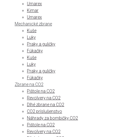
Umarex
Kimar
Umarex
Mechanické zbrane
Kuše
Luky
Praky a guličky
Fúkačky
Kuše
Luky
Praky a guličky
Fúkačky
Zbrane na CO2
Pištole na CO2
Revolvery na CO2
Dlhé zbrane na CO2
CO2 príslušenstvo
Náhrady za bombičky CO2
Pištole na CO2
Revolvery na CO2