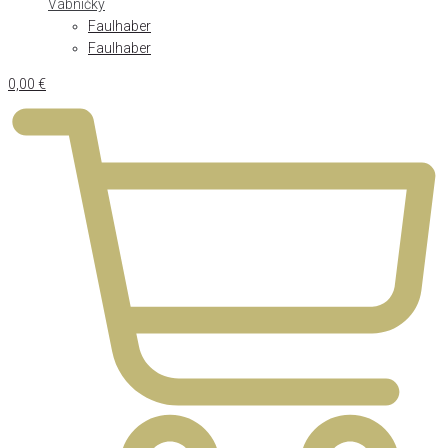
Vábničky
Faulhaber
Faulhaber
0,00
€