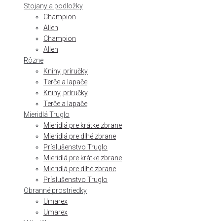
Stojany a podložky
Champion
Allen
Champion
Allen
Rôzne
Knihy, príručky
Terče a lapače
Knihy, príručky
Terče a lapače
Mieridlá Truglo
Mieridlá pre krátke zbrane
Mieridlá pre dlhé zbrane
Príslušenstvo Truglo
Mieridlá pre krátke zbrane
Mieridlá pre dlhé zbrane
Príslušenstvo Truglo
Obranné prostriedky
Umarex
Umarex