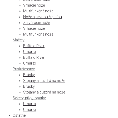
Vrhacie nože
Multifunkčné nože
Nože s pevnou čepeľou
Zatváracie nože
Vrhacie nože
Multifunkčné nože
Mačety
Buffalo River
Umarex
Buffalo River
Umarex
Príslušenstvo
Brúsky
Stojany a puzdrá na nože
Brúsky
Stojany a puzdrá na nože
Sekery, pílky, lopatky
Umarex
Umarex
Ostatné