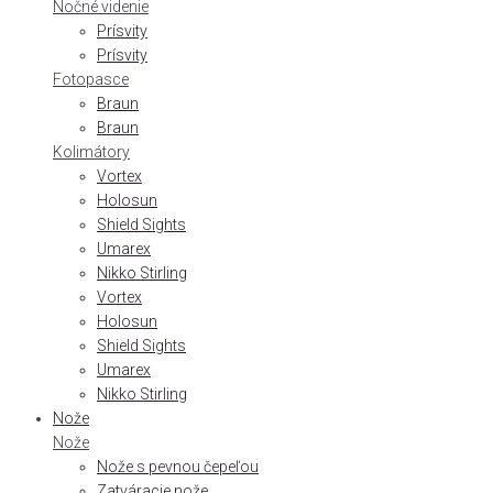
Nočné videnie
Prísvity
Prísvity
Fotopasce
Braun
Braun
Kolimátory
Vortex
Holosun
Shield Sights
Umarex
Nikko Stirling
Vortex
Holosun
Shield Sights
Umarex
Nikko Stirling
Nože
Nože
Nože s pevnou čepeľou
Zatváracie nože