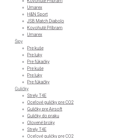
Kovohutě Příbram
Umarex
H&N Sport
JSB Match Diabolo
Kovohutě Příbram
Umarex
Šipy
Pre kuše
Pre luky
Pre fúkačky
Pre kuše
Pre luky
Pre fúkačky
Guličky
Strely T4E
Oceľové guličky pre CO2
Guličky pre Airsoft
Guličky do praku
Olovené broky
Strely T4E
Oceľové guličky pre CO2