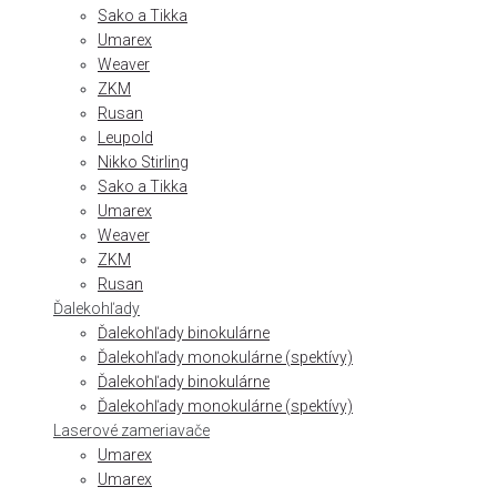
Sako a Tikka
Umarex
Weaver
ZKM
Rusan
Leupold
Nikko Stirling
Sako a Tikka
Umarex
Weaver
ZKM
Rusan
Ďalekohľady
Ďalekohľady binokulárne
Ďalekohľady monokulárne (spektívy)
Ďalekohľady binokulárne
Ďalekohľady monokulárne (spektívy)
Laserové zameriavače
Umarex
Umarex