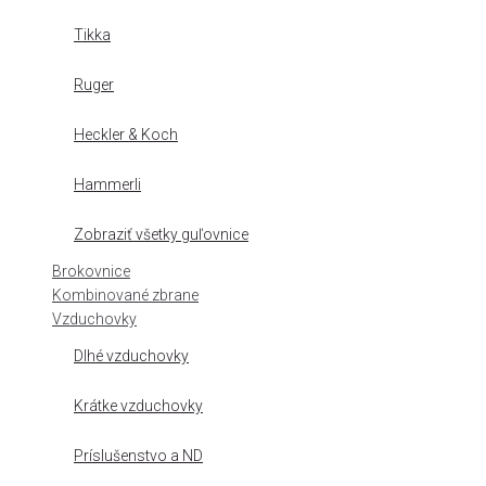
Tikka
Ruger
Heckler & Koch
Hammerli
Zobraziť všetky guľovnice
Brokovnice
Kombinované zbrane
Vzduchovky
Dlhé vzduchovky
Krátke vzduchovky
Príslušenstvo a ND