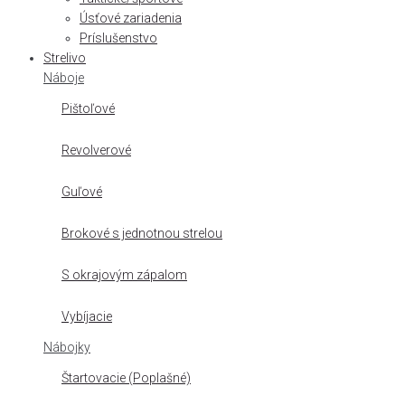
Úsťové zariadenia
Príslušenstvo
Strelivo
Náboje
Pištoľové
Revolverové
Guľové
Brokové s jednotnou strelou
S okrajovým zápalom
Vybíjacie
Nábojky
Štartovacie (Poplašné)