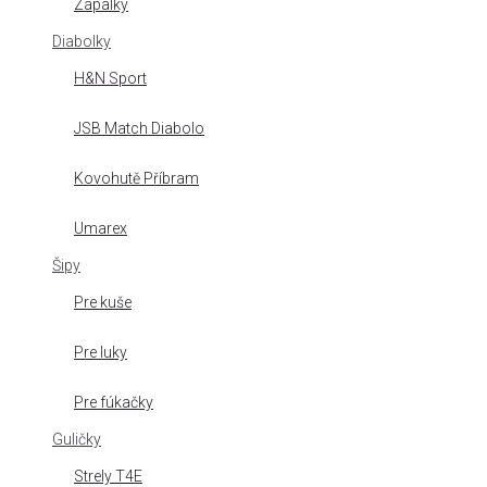
Zápalky
Diabolky
H&N Sport
JSB Match Diabolo
Kovohutě Příbram
Umarex
Šipy
Pre kuše
Pre luky
Pre fúkačky
Guličky
Strely T4E