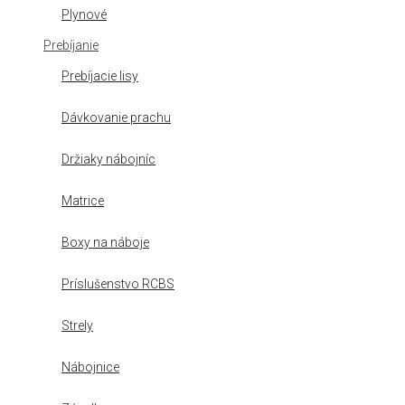
Plynové
Prebíjanie
Prebíjacie lisy
Dávkovanie prachu
Držiaky nábojníc
Matrice
Boxy na náboje
Príslušenstvo RCBS
Strely
Nábojnice