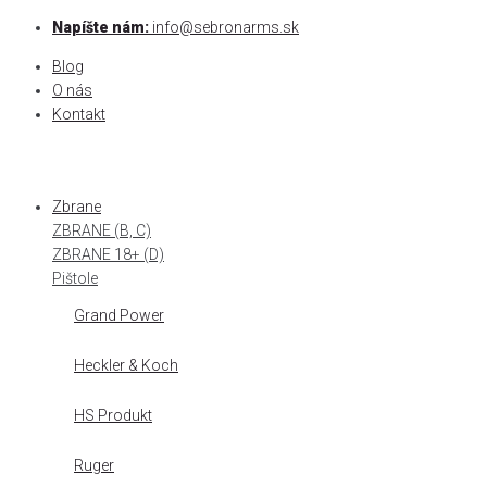
Skip
Napíšte nám:
info@sebronarms.sk
to
Blog
content
O nás
Kontakt
Zbrane
ZBRANE (B, C)
ZBRANE 18+ (D)
Pištole
Grand Power
Heckler & Koch
HS Produkt
Ruger