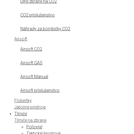
Dlhé zbrane na CO2
CO2 príslušenstvo
Náhrady za bombičky CO2
Airsoft
Airsoft CO2
Airsoft GAS
Airsoft Manual
Airsoft príslušenstvo
Flobertky
Jatočné prístroje
Tlmiče
Tlmiče na zbrane
Poľovné
Taktické/športové