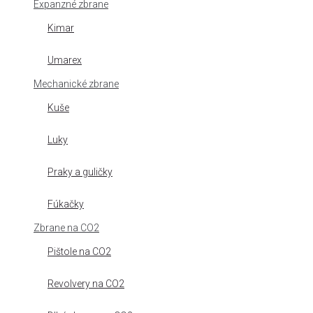
Expanzné zbrane
Kimar
Umarex
Mechanické zbrane
Kuše
Luky
Praky a guličky
Fúkačky
Zbrane na CO2
Pištole na CO2
Revolvery na CO2