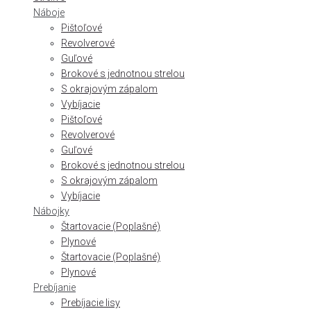
Náboje
Pištoľové
Revolverové
Guľové
Brokové s jednotnou strelou
S okrajovým zápalom
Vybíjacie
Pištoľové
Revolverové
Guľové
Brokové s jednotnou strelou
S okrajovým zápalom
Vybíjacie
Nábojky
Štartovacie (Poplašné)
Plynové
Štartovacie (Poplašné)
Plynové
Prebíjanie
Prebíjacie lisy