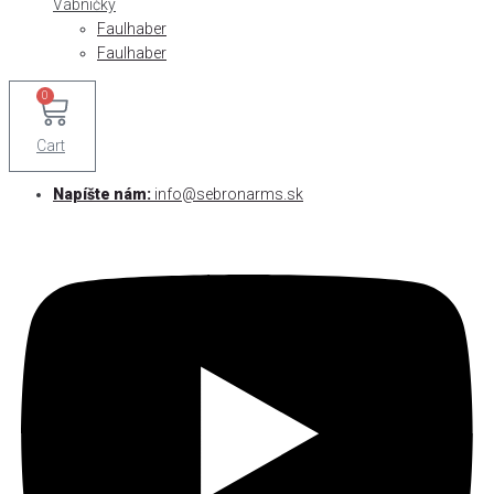
Vábničky
Faulhaber
Faulhaber
0
Cart
Napíšte nám:
info@sebronarms.sk