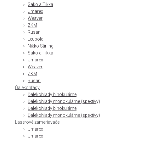
Sako a Tikka
Umarex
Weaver
ZKM
Rusan
Leupold
Nikko Stirling
Sako a Tikka
Umarex
Weaver
ZKM
Rusan
Ďalekohľady
Ďalekohľady binokulárne
Ďalekohľady monokulárne (spektívy)
Ďalekohľady binokulárne
Ďalekohľady monokulárne (spektívy)
Laserové zameriavače
Umarex
Umarex