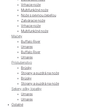
Vrhacie nože
Multifunkčné nože
Nože s pevnou čepeľou
Zatváracie nože
Vrhacie nože
Multifunkčné nože
Mačety
Buffalo River
Umarex
Buffalo River
Umarex
Príslušenstvo
Brúsky
Stojany a puzdrá na nože
Brúsky
Stojany a puzdrá na nože
Sekery, pílky, lopatky
Umarex
Umarex
Ostatné