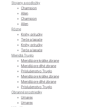
Stojany a podložky
Champion
Allen
Champion
Allen
Rôzne
Knihy, príručky
Terče a lapače
Knihy, príručky
Terče a lapače
Mieridlá Truglo
Mieridlá pre krátke zbrane
Mieridlá pre dlhé zbrane
Príslušenstvo Truglo
Mieridlá pre krátke zbrane
Mieridlá pre dlhé zbrane
Príslušenstvo Truglo
Obranné prostriedky
Umarex
Umarex