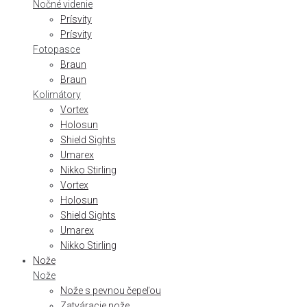
Nočné videnie
Prísvity
Prísvity
Fotopasce
Braun
Braun
Kolimátory
Vortex
Holosun
Shield Sights
Umarex
Nikko Stirling
Vortex
Holosun
Shield Sights
Umarex
Nikko Stirling
Nože
Nože
Nože s pevnou čepeľou
Zatváracie nože