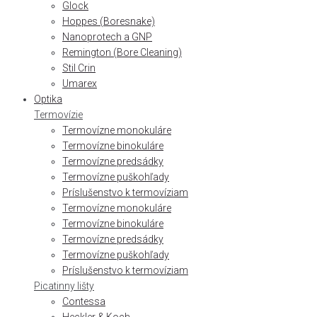
Glock
Hoppes (Boresnake)
Nanoprotech a GNP
Remington (Bore Cleaning)
Stil Crin
Umarex
Optika
Termovízie
Termovízne monokuláre
Termovízne binokuláre
Termovízne predsádky
Termovízne puškohľady
Príslušenstvo k termovíziam
Termovízne monokuláre
Termovízne binokuláre
Termovízne predsádky
Termovízne puškohľady
Príslušenstvo k termovíziam
Picatinny lišty
Contessa