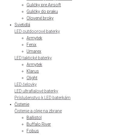
Guličky pre Airsoft
Guličky do praku
Olovené broky
Svietidlá
LED outdoorové baterky
Armytek
Fenix
Umarex
LED taktické baterky
Armytek
Klarus
Olight
LED čelovky
LED ultrafialové baterky
Príslušenstvo k LED baterkám
Čistenie
Čistenie a oleje na zbrane
Ballistol
Buffalo River
Fobus