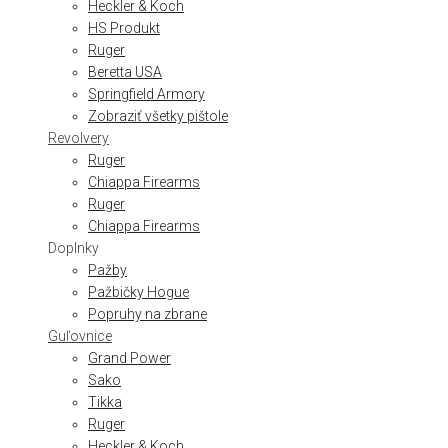
Heckler & Koch
HS Produkt
Ruger
Beretta USA
Springfield Armory
Zobraziť všetky pištole
Revolvery
Ruger
Chiappa Firearms
Ruger
Chiappa Firearms
Doplnky
Pažby
Pažbičky Hogue
Popruhy na zbrane
Guľovnice
Grand Power
Sako
Tikka
Ruger
Heckler & Koch