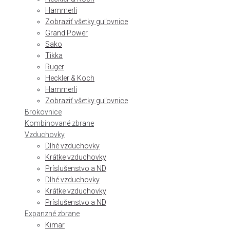
Hammerli
Zobraziť všetky guľovnice
Grand Power
Sako
Tikka
Ruger
Heckler & Koch
Hammerli
Zobraziť všetky guľovnice
Brokovnice
Kombinované zbrane
Vzduchovky
Dlhé vzduchovky
Krátke vzduchovky
Príslušenstvo a ND
Dlhé vzduchovky
Krátke vzduchovky
Príslušenstvo a ND
Expanzné zbrane
Kimar