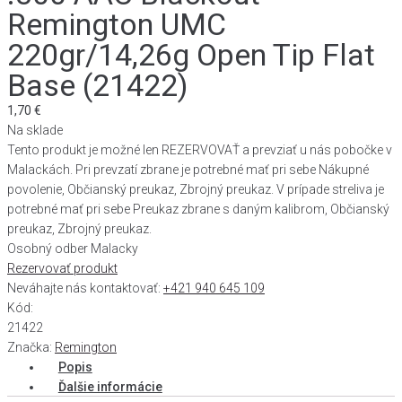
Remington UMC
220gr/14,26g Open Tip Flat
Base (21422)
1,70
€
Na sklade
Tento produkt je možné len REZERVOVAŤ a prevziať u nás pobočke v
Malackách. Pri prevzatí zbrane je potrebné mať pri sebe Nákupné
povolenie, Občianský preukaz, Zbrojný preukaz. V prípade streliva je
potrebné mať pri sebe Preukaz zbrane s daným kalibrom, Občianský
preukaz, Zbrojný preukaz.
Osobný odber Malacky
Rezervovať produkt
Neváhajte nás kontaktovať:
+421 940 645 109
Kód:
21422
Značka:
Remington
Popis
Ďalšie informácie