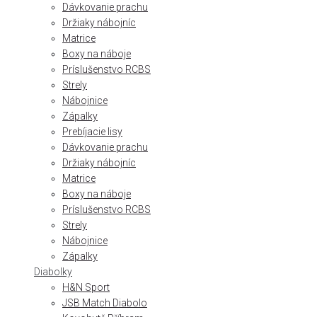
Dávkovanie prachu
Držiaky nábojníc
Matrice
Boxy na náboje
Príslušenstvo RCBS
Strely
Nábojnice
Zápalky
Prebíjacie lisy
Dávkovanie prachu
Držiaky nábojníc
Matrice
Boxy na náboje
Príslušenstvo RCBS
Strely
Nábojnice
Zápalky
Diabolky
H&N Sport
JSB Match Diabolo