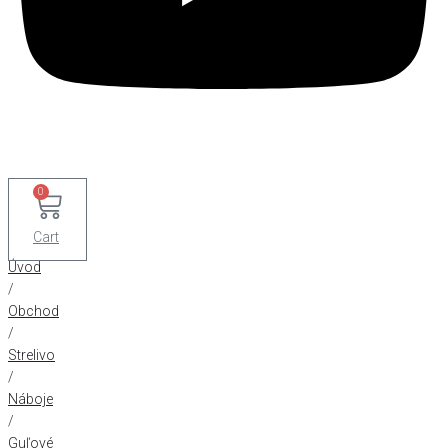
0
Cart
Úvod
/
Obchod
/
Strelivo
/
Náboje
/
Guľové