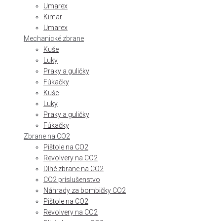
Umarex
Kimar
Umarex
Mechanické zbrane
Kuše
Luky
Praky a guličky
Fúkačky
Kuše
Luky
Praky a guličky
Fúkačky
Zbrane na CO2
Pištole na CO2
Revolvery na CO2
Dlhé zbrane na CO2
CO2 príslušenstvo
Náhrady za bombičky CO2
Pištole na CO2
Revolvery na CO2