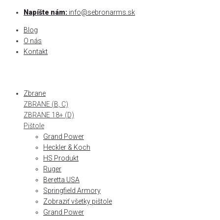
Skip
Napíšte nám:
info@sebronarms.sk
to
Blog
content
O nás
Kontakt
Zbrane
ZBRANE (B, C)
ZBRANE 18+ (D)
Pištole
Grand Power
Heckler & Koch
HS Produkt
Ruger
Beretta USA
Springfield Armory
Zobraziť všetky pištole
Grand Power