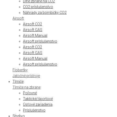
Dlhé zbrane na CO2
CO2 príslušenstvo
Náhrady za bombičky CO2
Airsoft
Airsoft CO2
Airsoft GAS
Airsoft Manual
Airsoft príslušenstvo
Airsoft CO2
Airsoft GAS
Airsoft Manual
Airsoft príslušenstvo
Flobertky
Jatočné prístroje
Tlmiče
Tlmiče na zbrane
Poľovné
Taktické/športové
Úsťové zariadenia
Príslušenstvo
Strelivo