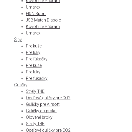
Kovohutě Příbram
Umarex
H&N Sport
JSB Match Diabolo
Kovohutě Příbram
Umarex
Šipy
Pre kuše
Pre luky
Pre fúkačky
Pre kuše
Pre luky
Pre fúkačky
Guličky
Strely T4E
Oceľové guličky pre CO2
Guličky pre Airsoft
Guličky do praku
Olovené broky
Strely T4E
Oceľové guličky pre CO2