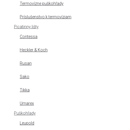
Termovízne puškohľady
Príslušenstvo k termovíziam
Picatinny lišty
Contessa
Heckler & Koch
Rusan
Sako
Tikka
Umarex
Puškohľady
Leupold