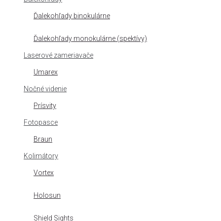
Ďalekohľady binokulárne
Ďalekohľady monokulárne (spektívy)
Laserové zameriavače
Umarex
Nočné videnie
Prísvity
Fotopasce
Braun
Kolimátory
Vortex
Holosun
Shield Sights