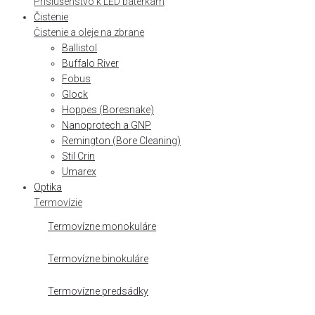
Príslušenstvo k LED baterkám
Čistenie
Čistenie a oleje na zbrane
Ballistol
Buffalo River
Fobus
Glock
Hoppes (Boresnake)
Nanoprotech a GNP
Remington (Bore Cleaning)
Stil Crin
Umarex
Optika
Termovízie
Termovízne monokuláre
Termovízne binokuláre
Termovízne predsádky