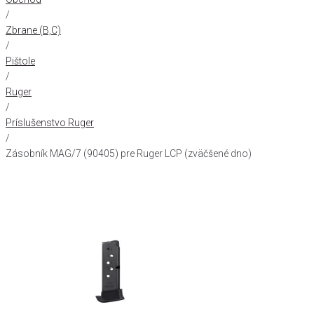
/
Zbrane (B,C)
/
Pištole
/
Ruger
/
Príslušenstvo Ruger
/
Zásobník MAG/7 (90405) pre Ruger LCP (zväčšené dno)