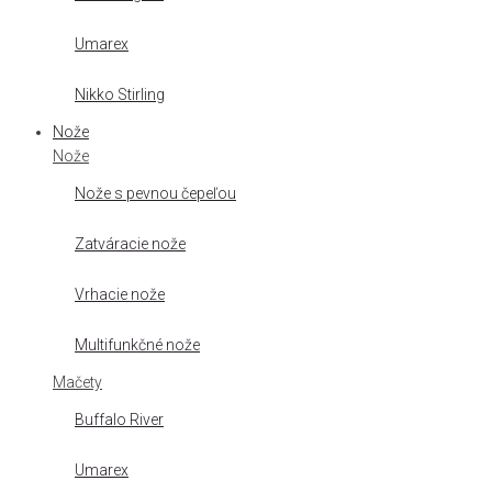
Umarex
Nikko Stirling
Nože
Nože
Nože s pevnou čepeľou
Zatváracie nože
Vrhacie nože
Multifunkčné nože
Mačety
Buffalo River
Umarex