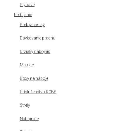
Plynové
Prebíjanie
Prebíjacie lisy
Dávkovanie prachu
Držiaky nábojníc
Matrice
Boxy na náboje
Príslušenstvo RCBS
Strely
Nábojnice