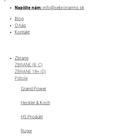
0
0
Skip
Napíšte nám:
info@sebronarms.sk
to
Blog
content
O nás
Kontakt
Zbrane
ZBRANE (B, C)
ZBRANE 18+ (D)
Pištole
Grand Power
Heckler & Koch
HS Produkt
Ruger