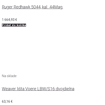
Ruger Redhawk 5044, kal. .44Mag.
1 664,93
€
Pridať do košíka
Na sklade
Weaver lišta Voere LBW/S16 dvojdielna
63,16
€