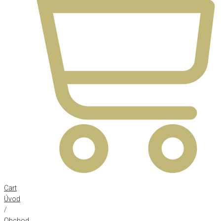
Cart
Úvod
/
Obchod