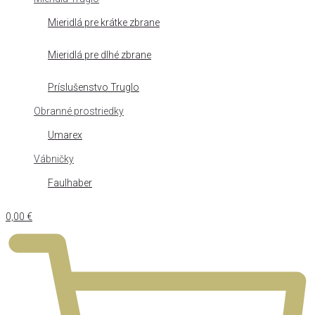
Mieridlá pre krátke zbrane
Mieridlá pre dlhé zbrane
Príslušenstvo Truglo
Obranné prostriedky
Umarex
Vábničky
Faulhaber
0,00
€