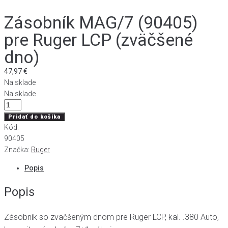
Zásobník MAG/7 (90405)
pre Ruger LCP (zväčšené
dno)
47,97
€
Na sklade
Na sklade
množstvo
Zásobník
Pridať do košíka
MAG/7
Kód:
(90405)
90405
pre
Značka:
Ruger
Ruger
Popis
LCP
(zväčšené
Popis
dno)
Zásobník so zväčšeným dnom pre Ruger LCP, kal. .380 Auto,