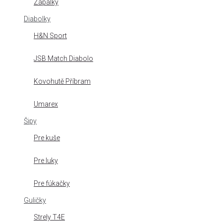
Zápalky
Diabolky
H&N Sport
JSB Match Diabolo
Kovohutě Příbram
Umarex
Šipy
Pre kuše
Pre luky
Pre fúkačky
Guličky
Strely T4E