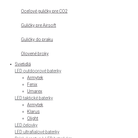
Oceľové guličky pre CO2
Guličky pre Airsoft
Guličky do praku
Olovené broky
Svietidlá
LED outdoorové baterky
Armytek
Fenix
Umarex
LED taktické baterky
Armytek
Klarus
Olight
LED čelovky
LED ultrafialové baterky