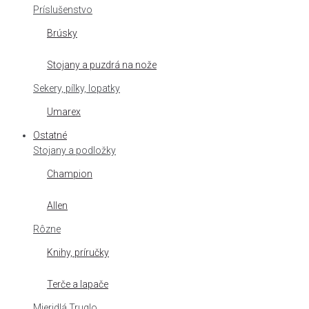
Príslušenstvo
Brúsky
Stojany a puzdrá na nože
Sekery, pílky, lopatky
Umarex
Ostatné
Stojany a podložky
Champion
Allen
Rôzne
Knihy, príručky
Terče a lapače
Mieridlá Truglo