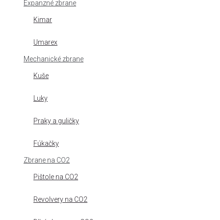
Expanzné zbrane
Kimar
Umarex
Mechanické zbrane
Kuše
Luky
Praky a guličky
Fúkačky
Zbrane na CO2
Pištole na CO2
Revolvery na CO2