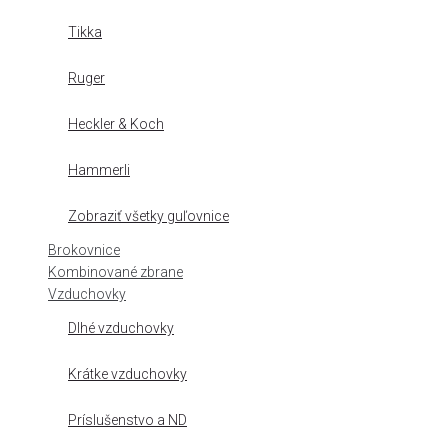
Tikka
Ruger
Heckler & Koch
Hammerli
Zobraziť všetky guľovnice
Brokovnice
Kombinované zbrane
Vzduchovky
Dlhé vzduchovky
Krátke vzduchovky
Príslušenstvo a ND