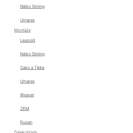
Nikko Stirling
Umarex
Montáže
Leupold
Nikko Stirling
Sako a Tikka
Umarex
Weaver
ZKM
Rusan
Ďalekohľady