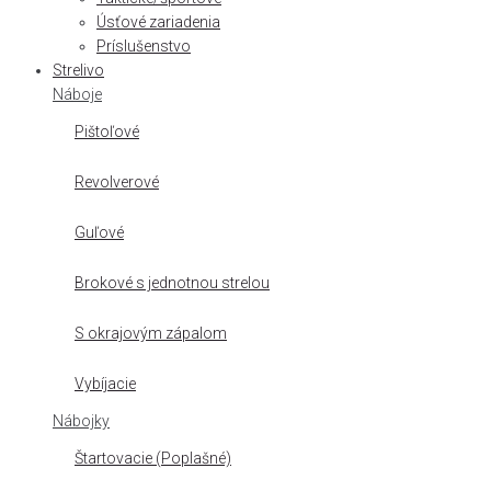
Úsťové zariadenia
Príslušenstvo
Strelivo
Náboje
Pištoľové
Revolverové
Guľové
Brokové s jednotnou strelou
S okrajovým zápalom
Vybíjacie
Nábojky
Štartovacie (Poplašné)