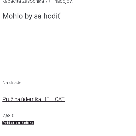
kapacita zásobníka 7+1 nábojov.
Mohlo by sa hodiť
Na sklade
Pružina úderníka HELLCAT
2,58
€
Pridať do košíka