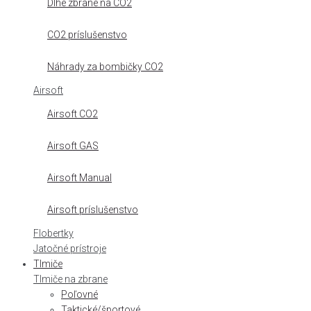
Dlhé zbrane na CO2
CO2 príslušenstvo
Náhrady za bombičky CO2
Airsoft
Airsoft CO2
Airsoft GAS
Airsoft Manual
Airsoft príslušenstvo
Flobertky
Jatočné prístroje
Tlmiče
Tlmiče na zbrane
Poľovné
Taktické/športové