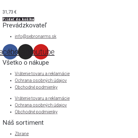
31,73
€
Pridať do košíka
Prevádzkovateľ
info@sebronarms.sk
acebook
Instagram
Youtube
Všetko o nákupe
Vrátenie tovaru a reklamácie
Ochrana osobných údajov
Obchodné podmienky
Vrátenie tovaru a reklamácie
Ochrana osobných údajov
Obchodné podmienky
Náš sortiment
Zbrane