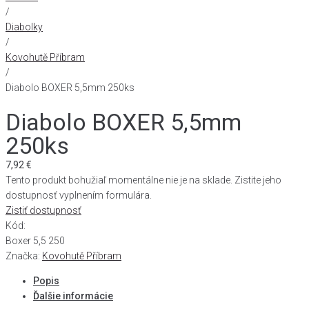
/
Diabolky
/
Kovohutě Příbram
/
Diabolo BOXER 5,5mm 250ks
Diabolo BOXER 5,5mm
250ks
7,92
€
Tento produkt bohužiaľ momentálne nie je na sklade. Zistite jeho
dostupnosť vyplnením formulára.
Zistiť dostupnosť
Kód:
Boxer 5,5 250
Značka:
Kovohutě Příbram
Popis
Ďalšie informácie