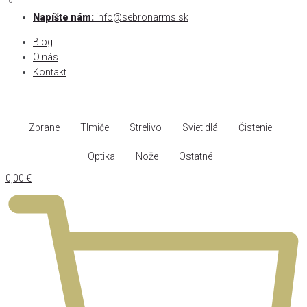
0
0
Skip
Napíšte nám:
info@sebronarms.sk
to
Blog
content
O nás
Kontakt
Zbrane
Tlmiče
Strelivo
Svietidlá
Čistenie
Optika
Nože
Ostatné
0,00
€