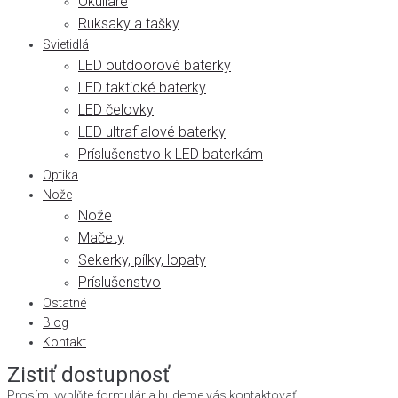
Okuliare
Ruksaky a tašky
Svietidlá
LED outdoorové baterky
LED taktické baterky
LED čelovky
LED ultrafialové baterky
Príslušenstvo k LED baterkám
Optika
Nože
Nože
Mačety
Sekerky, pílky, lopaty
Príslušenstvo
Ostatné
Blog
Kontakt
Zistiť dostupnosť
Prosím, vyplňte formulár a budeme vás kontaktovať.