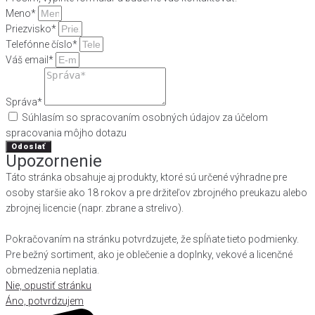
Meno*
Priezvisko*
Telefónne číslo*
Váš email*
Správa*
Súhlasím so spracovaním osobných údajov za účelom
spracovania môjho dotazu
Odoslať
Upozornenie
Táto stránka obsahuje aj produkty, ktoré sú určené výhradne pre
osoby staršie ako 18 rokov a pre držiteľov zbrojného preukazu alebo
zbrojnej licencie (napr. zbrane a strelivo).
Pokračovaním na stránku potvrdzujete, že spĺňate tieto podmienky.
Pre bežný sortiment, ako je oblečenie a doplnky, vekové a licenčné
obmedzenia neplatia.
Nie, opustiť stránku
Áno, potvrdzujem