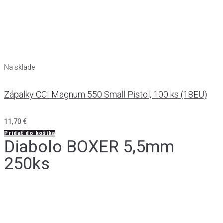
Na sklade
Zápalky CCI Magnum 550 Small Pistol, 100 ks (18EU)
11,70
€
Pridať do košíka
Diabolo BOXER 5,5mm
250ks