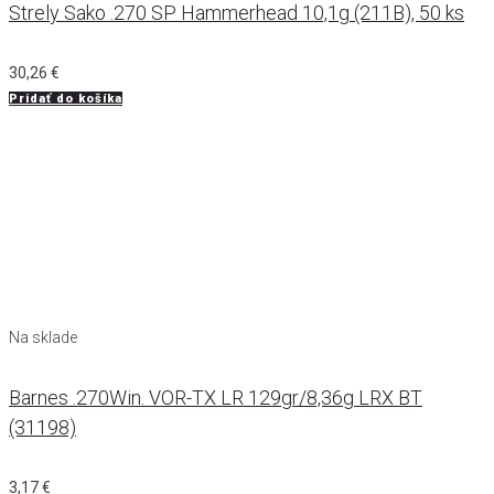
Strely Sako .270 SP Hammerhead 10,1g (211B), 50 ks
30,26
€
Pridať do košíka
Na sklade
Barnes .270Win. VOR-TX LR 129gr/8,36g LRX BT
(31198)
3,17
€