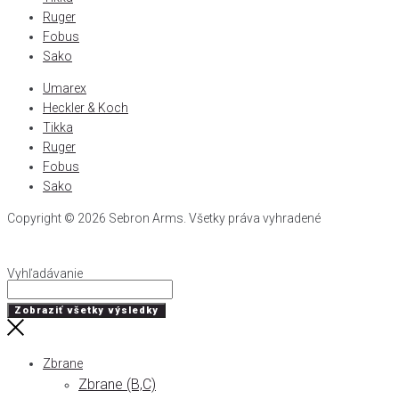
Ruger
Fobus
Sako
Umarex
Heckler & Koch
Tikka
Ruger
Fobus
Sako
Copyright © 2026 Sebron Arms. Všetky práva vyhradené
Vyhľadávanie
Search
...
Zobraziť všetky výsledky
Zbrane
Zbrane (B,C)