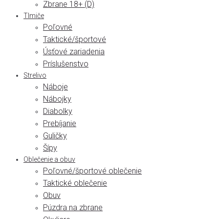
Zbrane 18+ (D)
Tlmiče
Poľovné
Taktické/športové
Úsťové zariadenia
Príslušenstvo
Strelivo
Náboje
Nábojky
Diabolky
Prebíjanie
Guličky
Šípy
Oblečenie a obuv
Poľovné/športové oblečenie
Taktické oblečenie
Obuv
Púzdra na zbrane