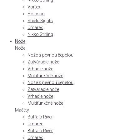
Nikko Stirling
Vortex
Holosun
Shield Sights
Umarex
Nikko Stirling
Nože
Nože
Nože s pevnou čepeľou
Zatváracie nože
Vrhacie nože
Multifunkčné nože
Nože s pevnou čepeľou
Zatváracie nože
Vrhacie nože
Multifunkčné nože
Mačety
Buffalo River
Umarex
Buffalo River
Umarex