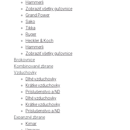
Hammerli
Zobraziť všetky guľovnice
Grand Power
Sako
Tikka
Ruger
Heckler & Koch
Hammerli
Zobraziť všetky guľovnice
Brokovnice
Kombinované zbrane
Vzduchovky
Dlhé vzduchovky
Krátke vzduchovky
Príslušenstvo a ND
Dlhé vzduchovky
Krátke vzduchovky
Príslušenstvo a ND
Expanzné zbrane
Kimar