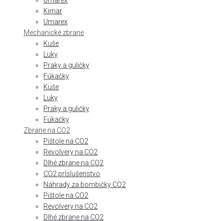
Umarex
Kimar
Umarex
Mechanické zbrane
Kuše
Luky
Praky a guličky
Fúkačky
Kuše
Luky
Praky a guličky
Fúkačky
Zbrane na CO2
Pištole na CO2
Revolvery na CO2
Dlhé zbrane na CO2
CO2 príslušenstvo
Náhrady za bombičky CO2
Pištole na CO2
Revolvery na CO2
Dlhé zbrane na CO2