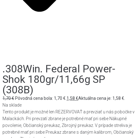
.308Win. Federal Power-
Shok 180gr/11,66g SP
(308B)
1,70
€
Pôvodná cena bola: 1,70 €.
1,58
€
Aktuálna cena je: 1,58 €.
Na sklade
Tento produkt je možné len REZERVOVAŤ a prevziať u nás pobočke v
Malackách. Pri prevzatí zbrane je potrebné mať pri sebe Nákupné
povolenie, Občianský preukaz, Zbrojný preukaz. V prípade streliva je
potrebné mať pri sebe Preukaz zbrane s daným kalibrom, Občianský