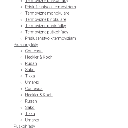
Termovízne puškohľady
Príslušenstvo k termovíziam
Termovízne monokuláre
Termovízne binokuláre
Termovízne predsádky
Termovízne puškohľady
Príslušenstvo k termovíziam
Picatinny lišty
Contessa
Heckler & Koch
Rusan
Sako
Tikka
Umarex
Contessa
Heckler & Koch
Rusan
Sako
Tikka
Umarex
Puškohľady