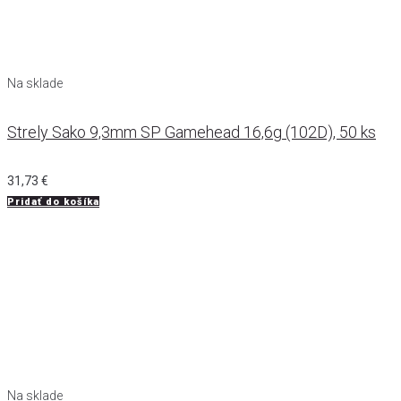
Na sklade
Strely Sako 9,3mm SP Gamehead 16,6g (102D), 50 ks
31,73
€
Pridať do košíka
Na sklade