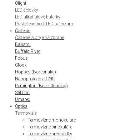
Olight
LED čelovky
LED ultrafialové baterky
Príslušenstvo k LED baterkám
Čistenie
Čistenie a oleje na zbrane
Ballistol
Buffalo River
Fobus
Glock
Hoppes (Boresnake)
Nanoprotech a GNP
Remington (Bore Cleaning)
Stil Crin
Umarex
Optika
Termovízie
Termovízne monokuláre
Termovízne binokuláre
Termovízne predsádky