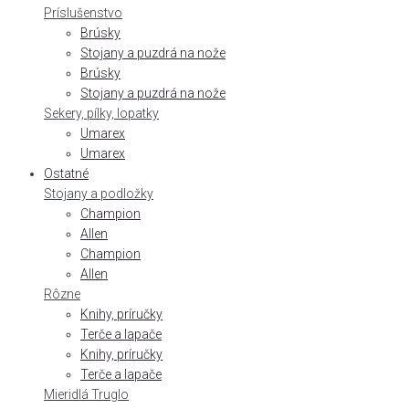
Príslušenstvo
Brúsky
Stojany a puzdrá na nože
Brúsky
Stojany a puzdrá na nože
Sekery, pílky, lopatky
Umarex
Umarex
Ostatné
Stojany a podložky
Champion
Allen
Champion
Allen
Rôzne
Knihy, príručky
Terče a lapače
Knihy, príručky
Terče a lapače
Mieridlá Truglo