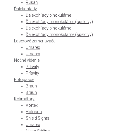
Rusan
Ďalekohľady
Ďalekohľady binokulárne
Ďalekohľady monokulárne (spektívy)
Ďalekohľady binokulárne
Ďalekohľady monokulárne (spektívy)
Laserové zameriavače
Umarex
Umarex
Nočné videnie
Prísvity
Prísvity
Fotopasce
Braun
Braun
Kolimátory
Vortex
Holosun
Shield Sights
Umarex