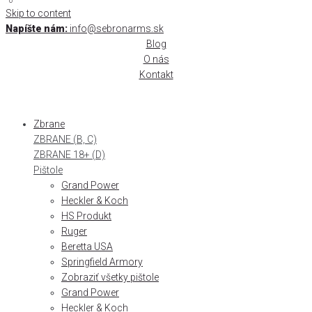
0
0
Skip to content
Napíšte nám:
info@sebronarms.sk
Blog
O nás
Kontakt
Zbrane
ZBRANE (B, C)
ZBRANE 18+ (D)
Pištole
Grand Power
Heckler & Koch
HS Produkt
Ruger
Beretta USA
Springfield Armory
Zobraziť všetky pištole
Grand Power
Heckler & Koch