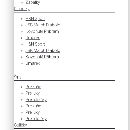
Zápalky
Diabolky
H&N Sport
JSB Match Diabolo
Kovohutě Příbram
Umarex
H&N Sport
JSB Match Diabolo
Kovohutě Příbram
Umarex
Šipy
Pre kuše
Pre luky
Pre fúkačky
Pre kuše
Pre luky
Pre fúkačky
Guličky