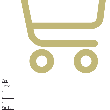
Cart
Úvod
/
Obchod
/
Strelivo