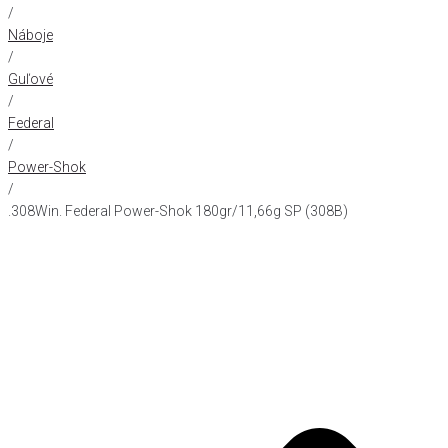
/
Náboje
/
Guľové
/
Federal
/
Power-Shok
/
.308Win. Federal Power-Shok 180gr/11,66g SP (308B)