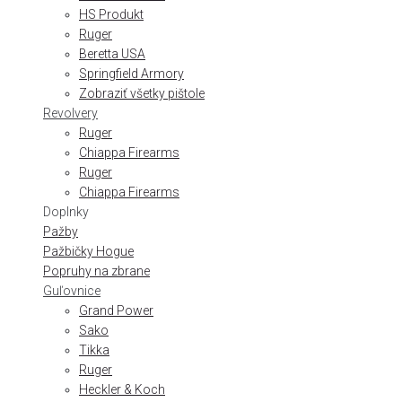
HS Produkt
Ruger
Beretta USA
Springfield Armory
Zobraziť všetky pištole
Revolvery
Ruger
Chiappa Firearms
Ruger
Chiappa Firearms
Doplnky
Pažby
Pažbičky Hogue
Popruhy na zbrane
Guľovnice
Grand Power
Sako
Tikka
Ruger
Heckler & Koch