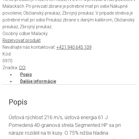
Malackách. Pri prevzatí zbrane je potrebné mať pri sebe Nákupné
povolenie, Občianský preukaz, Zbrojný preukaz. V prípade streliva je
potrebné mať pri sebe Preukaz zbrane s daným kalibrom, Občianský
preukaz, Zbrojný preukaz.
Osobný odber Malacky
Rezervovať produkt
Neváhajte nás kontaktovať:
+421 940 645 109
Kód:
0970
Značka:
CCI
Popis
Ďalšie informácie
Popis
Úsťová rýchlosť 216 m/s, úsťová energia 61 J.
Pomedená 40-grainová strela Segmented HP sa pri
náraze rozdelí na tri kusy. O 75% nižšia hladina