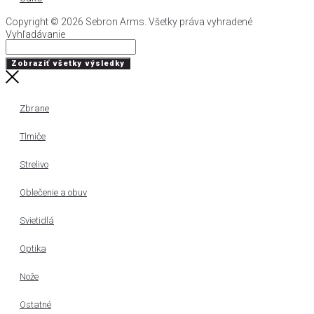
Copyright © 2026 Sebron Arms. Všetky práva vyhradené
Vyhľadávanie
Search
...
Zobraziť všetky výsledky
Zbrane
Tlmiče
Strelivo
Oblečenie a obuv
Svietidlá
Optika
Nože
Ostatné