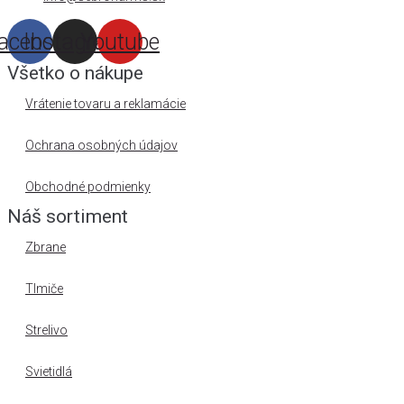
acebook
Instagram
Youtube
Všetko o nákupe
Vrátenie tovaru a reklamácie
Ochrana osobných údajov
Obchodné podmienky
Náš sortiment
Zbrane
Tlmiče
Strelivo
Svietidlá