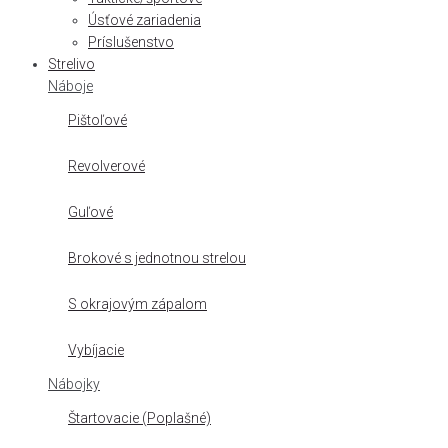
Úsťové zariadenia
Príslušenstvo
Strelivo
Náboje
Pištoľové
Revolverové
Guľové
Brokové s jednotnou strelou
S okrajovým zápalom
Vybíjacie
Nábojky
Štartovacie (Poplašné)