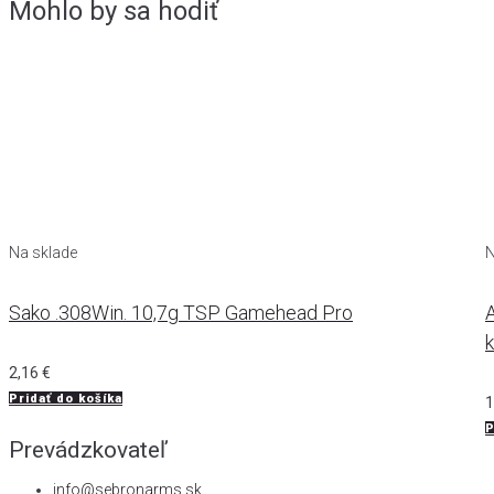
Mohlo by sa hodiť
Na sklade
N
Sako .308Win. 10,7g TSP Gamehead Pro
A
2,16
€
Pridať do košíka
1
P
Prevádzkovateľ
info@sebronarms.sk