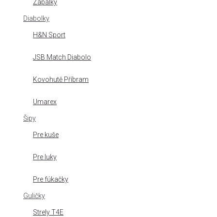
Zápalky
Diabolky
H&N Sport
JSB Match Diabolo
Kovohutě Příbram
Umarex
Šipy
Pre kuše
Pre luky
Pre fúkačky
Guličky
Strely T4E