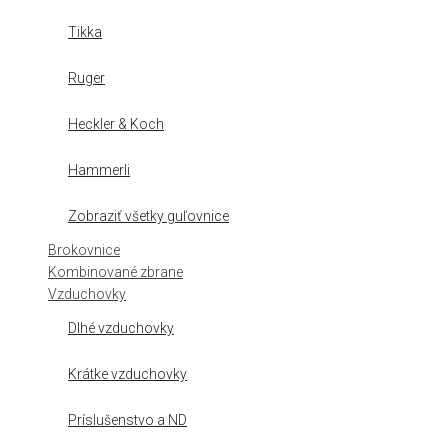
Tikka
Ruger
Heckler & Koch
Hammerli
Zobraziť všetky guľovnice
Brokovnice
Kombinované zbrane
Vzduchovky
Dlhé vzduchovky
Krátke vzduchovky
Príslušenstvo a ND