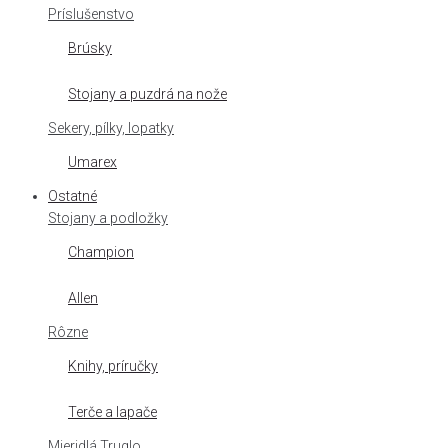
Príslušenstvo
Brúsky
Stojany a puzdrá na nože
Sekery, pílky, lopatky
Umarex
Ostatné
Stojany a podložky
Champion
Allen
Rôzne
Knihy, príručky
Terče a lapače
Mieridlá Truglo