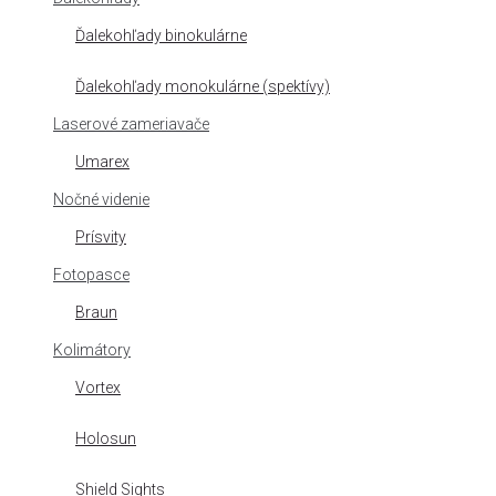
Ďalekohľady binokulárne
Ďalekohľady monokulárne (spektívy)
Laserové zameriavače
Umarex
Nočné videnie
Prísvity
Fotopasce
Braun
Kolimátory
Vortex
Holosun
Shield Sights