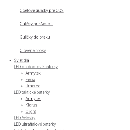
Oceľové guličky pre CO2
Guličky pre Airsoft
Guličky do praku
Olovené broky
Svietidlá
LED outdoorové baterky
Armytek
Fenix
Umarex
LED taktické baterky
Armytek
Klarus
Olight
LED čelovky
LED ultrafialové baterky