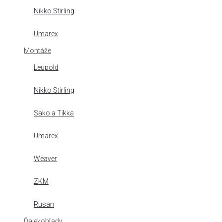
Nikko Stirling
Umarex
Montáže
Leupold
Nikko Stirling
Sako a Tikka
Umarex
Weaver
ZKM
Rusan
Ďalekohľady