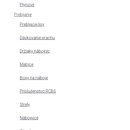
Plynové
Prebíjanie
Prebíjacie lisy
Dávkovanie prachu
Držiaky nábojníc
Matrice
Boxy na náboje
Príslušenstvo RCBS
Strely
Nábojnice