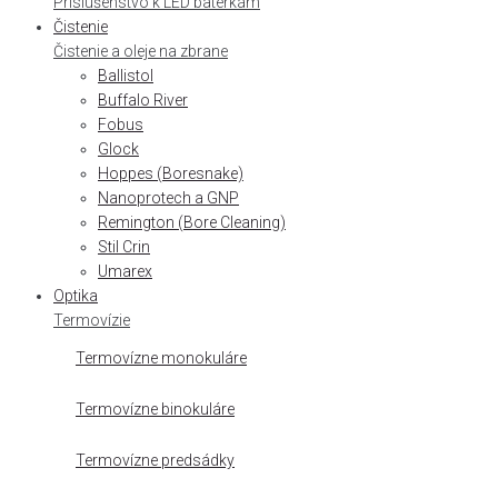
Príslušenstvo k LED baterkám
Čistenie
Čistenie a oleje na zbrane
Ballistol
Buffalo River
Fobus
Glock
Hoppes (Boresnake)
Nanoprotech a GNP
Remington (Bore Cleaning)
Stil Crin
Umarex
Optika
Termovízie
Termovízne monokuláre
Termovízne binokuláre
Termovízne predsádky