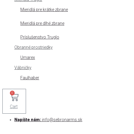
Mieridlá pre krátke zbrane
Mieridlá pre dlhé zbrane
Príslušenstvo Truglo
Obranné prostriedky
Umarex
Vábničky
Faulhaber
0
Cart
Napíšte nám:
info@sebronarms.sk