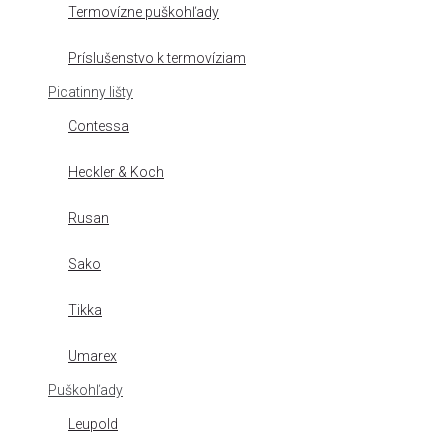
Termovízne puškohľady
Príslušenstvo k termovíziam
Picatinny lišty
Contessa
Heckler & Koch
Rusan
Sako
Tikka
Umarex
Puškohľady
Leupold