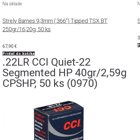
Na sklade
N
Strely Barnes 9,3mm (.366") Tipped TSX BT
250gr/16,20g, 50 ks
3
P
67,90
€
Pridať do košíka
.22LR CCI Quiet-22
Segmented HP 40gr/2,59g
CPSHP, 50 ks (0970)