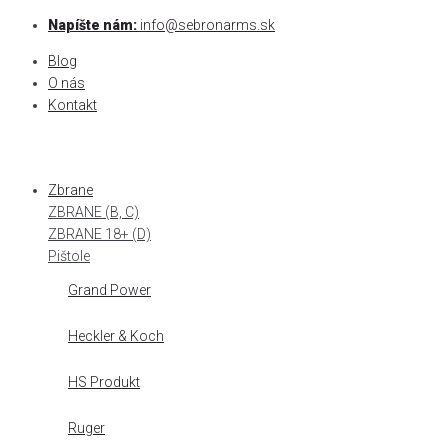
Skip
Napíšte nám:
info@sebronarms.sk
to
Blog
content
O nás
Kontakt
Zbrane
ZBRANE (B, C)
ZBRANE 18+ (D)
Pištole
Grand Power
Heckler & Koch
HS Produkt
Ruger