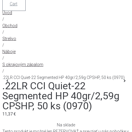
Cart
Úvod
/
Obchod
/
Strelivo
/
Náboje
/
S okrajovým zápalom
/
.22LR CCI Quiet-22 Segmented HP 40gr/2,59g CPSHP, 50 ks (0970)
.22LR CCI Quiet-22
Segmented HP 40gr/2,59g
CPSHP, 50 ks (0970)
11,37
€
Na sklade
Tento produkt je možné len REZERVOVAŤ a prevziať u nás pobočke v