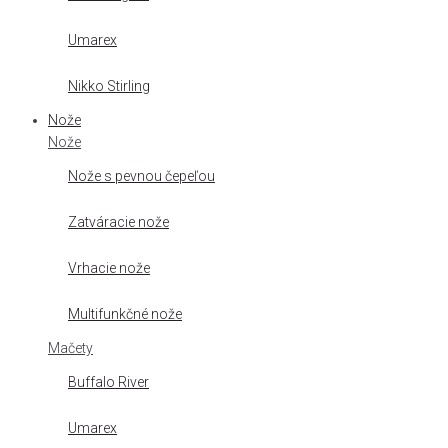
Umarex
Nikko Stirling
Nože
Nože
Nože s pevnou čepeľou
Zatváracie nože
Vrhacie nože
Multifunkčné nože
Mačety
Buffalo River
Umarex