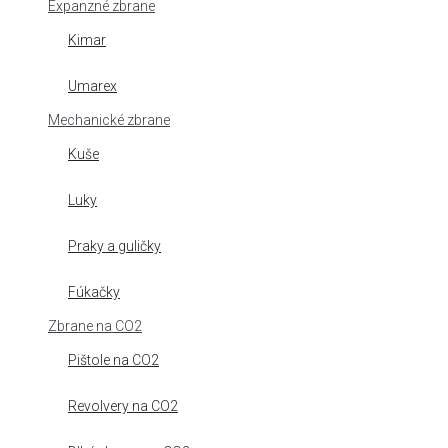
Expanzné zbrane
Kimar
Umarex
Mechanické zbrane
Kuše
Luky
Praky a guličky
Fúkačky
Zbrane na CO2
Pištole na CO2
Revolvery na CO2