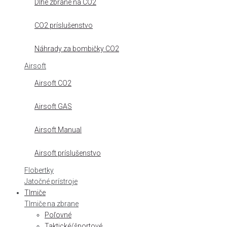
Dlhé zbrane na CO2
CO2 príslušenstvo
Náhrady za bombičky CO2
Airsoft
Airsoft CO2
Airsoft GAS
Airsoft Manual
Airsoft príslušenstvo
Flobertky
Jatočné prístroje
Tlmiče
Tlmiče na zbrane
Poľovné
Taktické/športové