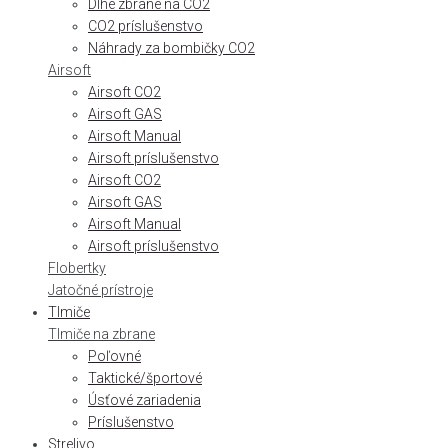
Dlhé zbrane na CO2
CO2 príslušenstvo
Náhrady za bombičky CO2
Airsoft
Airsoft CO2
Airsoft GAS
Airsoft Manual
Airsoft príslušenstvo
Airsoft CO2
Airsoft GAS
Airsoft Manual
Airsoft príslušenstvo
Flobertky
Jatočné prístroje
Tlmiče
Tlmiče na zbrane
Poľovné
Taktické/športové
Úsťové zariadenia
Príslušenstvo
Strelivo