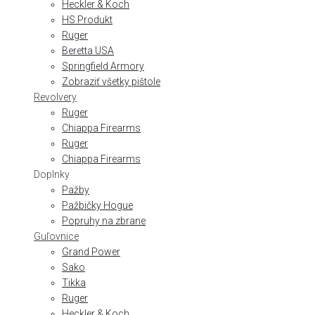
Heckler & Koch
HS Produkt
Ruger
Beretta USA
Springfield Armory
Zobraziť všetky pištole
Revolvery
Ruger
Chiappa Firearms
Ruger
Chiappa Firearms
Doplnky
Pažby
Pažbičky Hogue
Popruhy na zbrane
Guľovnice
Grand Power
Sako
Tikka
Ruger
Heckler & Koch