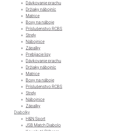
Dávkovanie prachu
Držiaky nábojníc
Matrice
Boxy na náboje
Príslušenstvo RCBS
Strely
Nábojnice
Zápalky
Prebíjacie lisy
Dávkovanie prachu
Držiaky nábojníc
Matrice
Boxy na náboje
Príslušenstvo RCBS
Strely
Nábojnice
Zápalky
Diabolky
H&N Sport
JSB Match Diabolo