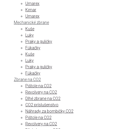
Umarex
Kimar
Umarex
Mechanické zbrane
Kuše
Luky
Praky a guličky
Fúkačky
Kuše
Luky
Praky a guličky
Fúkačky
Zbrane na CO2
Pištole na CO2
Revolvery na CO2
Dlhé zbrane na CO2
CO2 príslušenstvo
Náhrady za bombičky CO2
Pištole na CO2
Revolvery na CO2