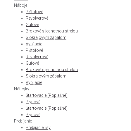
Náboje
Pištoľové
Revolverové
Guľové
Brokové s jednotnou strelou
S okrajovým zápalom
Vybíjacie
Pištoľové
Revolverové
Guľové
Brokové s jednotnou strelou
S okrajovým zápalom
Vybíjacie
Nábojky
Štartovacie (Poplašné)
Plynové
Štartovacie (Poplašné)
Plynové
Prebíjanie
Prebíjacie lisy