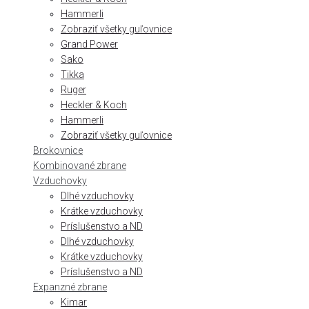
Hammerli
Zobraziť všetky guľovnice
Grand Power
Sako
Tikka
Ruger
Heckler & Koch
Hammerli
Zobraziť všetky guľovnice
Brokovnice
Kombinované zbrane
Vzduchovky
Dlhé vzduchovky
Krátke vzduchovky
Príslušenstvo a ND
Dlhé vzduchovky
Krátke vzduchovky
Príslušenstvo a ND
Expanzné zbrane
Kimar