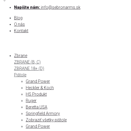
0
0
Skip
Napíšte nám:
info@sebronarms.sk
to
Blog
content
O nás
Kontakt
Zbrane
ZBRANE (B, C)
ZBRANE 18+ (D)
Pištole
Grand Power
Heckler & Koch
HS Produkt
Ruger
Beretta USA
Springfield Armory
Zobraziť všetky pištole
Grand Power