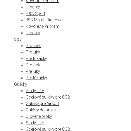
Kovohutě Příbram
Umarex
H&N Sport
JSB Match Diabolo
Kovohutě Příbram
Umarex
Šipy
Pre kuše
Pre luky
Pre fúkačky
Pre kuše
Pre luky
Pre fúkačky
Guličky
Strely T4E
Oceľové guličky pre CO2
Guličky pre Airsoft
Guličky do praku
Olovené broky
Strely T4E
Oceľové guličky pre CO2