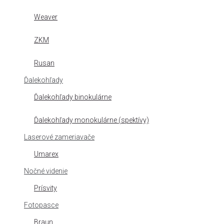
Weaver
ZKM
Rusan
Ďalekohľady
Ďalekohľady binokulárne
Ďalekohľady monokulárne (spektívy)
Laserové zameriavače
Umarex
Nočné videnie
Prísvity
Fotopasce
Braun