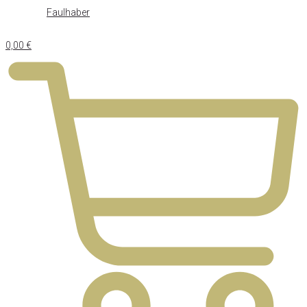
Faulhaber
0,00
€