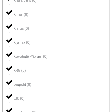
Khan Arms
(
0
)
Kimar
(
0
)
Klarus
(
0
)
Klymax
(
0
)
Kovohutě Příbram
(
0
)
KRG
(
0
)
Leupold
(
0
)
LJC
(
0
)