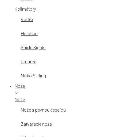
Kolimátory
Vortex
Holosun
Shield Sights
Umarex
Nikko Stirling
Nože
Nože
Nože s pevnou čepeľou
Zatváracie nože