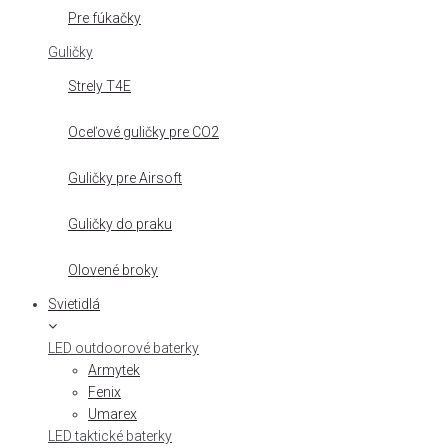
Pre fúkačky
Guličky
Strely T4E
Oceľové guličky pre CO2
Guličky pre Airsoft
Guličky do praku
Olovené broky
Svietidlá
LED outdoorové baterky
Armytek
Fenix
Umarex
LED taktické baterky