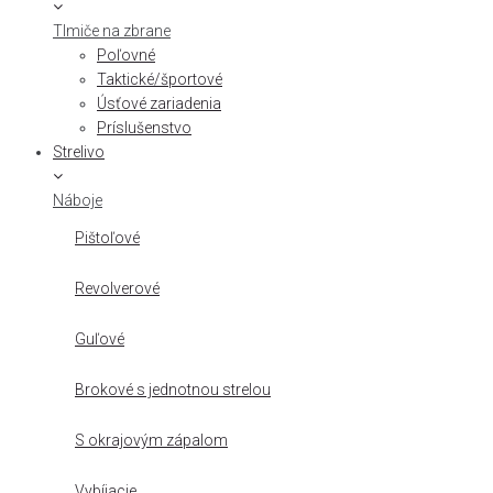
Tlmiče na zbrane
Poľovné
Taktické/športové
Úsťové zariadenia
Príslušenstvo
Strelivo
Náboje
Pištoľové
Revolverové
Guľové
Brokové s jednotnou strelou
S okrajovým zápalom
Vybíjacie