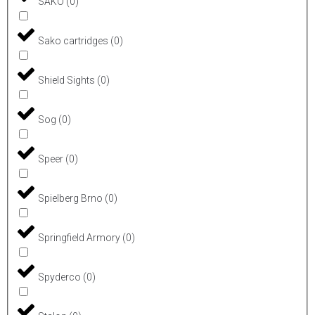
SAKO
(
0
)
Sako cartridges
(
0
)
Shield Sights
(
0
)
Sog
(
0
)
Speer
(
0
)
Spielberg Brno
(
0
)
Springfield Armory
(
0
)
Spyderco
(
0
)