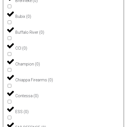
Brenneke
(
0
)
Bubix
(
0
)
Buffalo River
(
0
)
CCI
(
0
)
Champion
(
0
)
Chiappa Firearms
(
0
)
Contessa
(
0
)
ESS
(
0
)