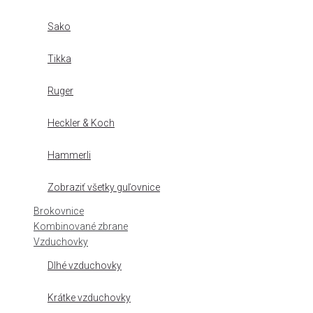
Sako
Tikka
Ruger
Heckler & Koch
Hammerli
Zobraziť všetky guľovnice
Brokovnice
Kombinované zbrane
Vzduchovky
Dlhé vzduchovky
Krátke vzduchovky