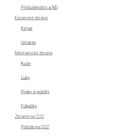
Príslušenstvo a ND
Expanzné zbrane
Kimar
Umarex
Mechanické zbrane
Kuše
Luky
Praky a guličky
Fúkačky
Zbrane na CO2
Pištole na CO2