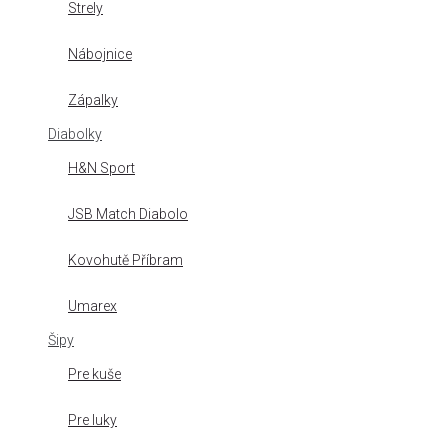
Strely
Nábojnice
Zápalky
Diabolky
H&N Sport
JSB Match Diabolo
Kovohutě Příbram
Umarex
Šipy
Pre kuše
Pre luky