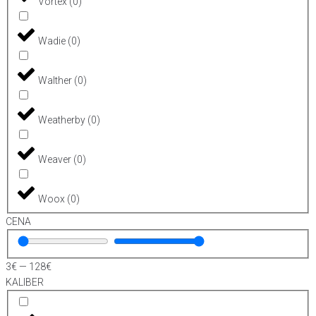
Vortex
(
0
)
Wadie
(
0
)
Walther
(
0
)
Weatherby
(
0
)
Weaver
(
0
)
Woox
(
0
)
CENA
3
€
—
128
€
KALIBER