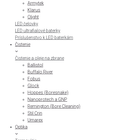
Armytek
Klarus
Olight
LED čelovky
LED ultrafialové baterky
Príslušenstvo k LED baterkám
Čistenie
Čistenie a oleje na zbrane
Ballistol
Buffalo River
Fobus
Glock
Hoppes (Boresnake)
Nanoprotech a GNP
Remington (Bore Cleaning)
Stil Crin
Umarex
Optika