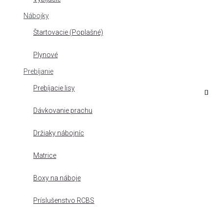
Nábojky
Štartovacie (Poplašné)
Plynové
Prebíjanie
Prebíjacie lisy
Dávkovanie prachu
Držiaky nábojníc
Matrice
Boxy na náboje
Príslušenstvo RCBS