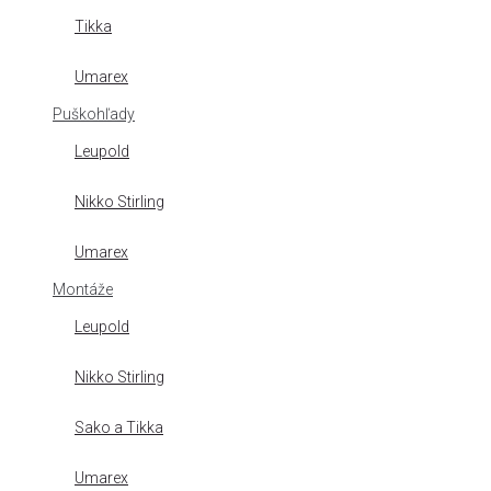
Tikka
Umarex
Puškohľady
Leupold
Nikko Stirling
Umarex
Montáže
Leupold
Nikko Stirling
Sako a Tikka
Umarex