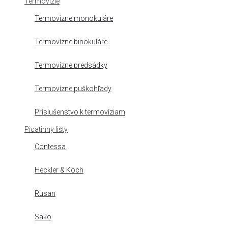
Termovízie
Termovízne monokuláre
Termovízne binokuláre
Termovízne predsádky
Termovízne puškohľady
Príslušenstvo k termovíziam
Picatinny lišty
Contessa
Heckler & Koch
Rusan
Sako