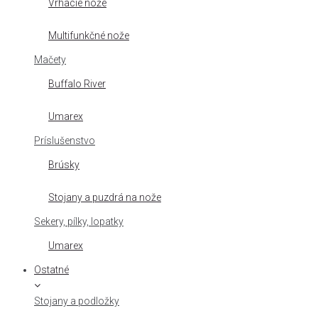
Vrhacie nože
Multifunkčné nože
Mačety
Buffalo River
Umarex
Príslušenstvo
Brúsky
Stojany a puzdrá na nože
Sekery, pílky, lopatky
Umarex
Ostatné
Stojany a podložky