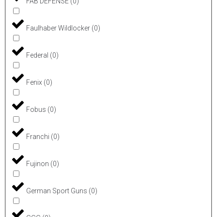
FAB DEFENSE
(
0
)
Faulhaber Wildlocker
(
0
)
Federal
(
0
)
Fenix
(
0
)
Fobus
(
0
)
Franchi
(
0
)
Fujinon
(
0
)
German Sport Guns
(
0
)