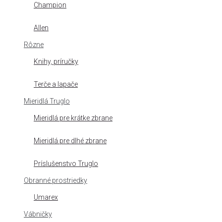
Champion
Allen
Rôzne
Knihy, príručky
Terče a lapače
Mieridlá Truglo
Mieridlá pre krátke zbrane
Mieridlá pre dlhé zbrane
Príslušenstvo Truglo
Obranné prostriedky
Umarex
Vábničky