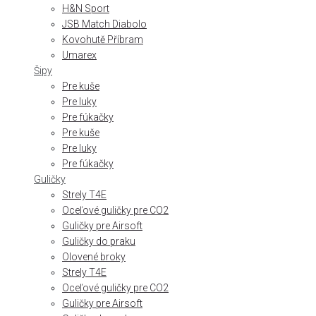
H&N Sport
JSB Match Diabolo
Kovohutě Příbram
Umarex
Šipy
Pre kuše
Pre luky
Pre fúkačky
Pre kuše
Pre luky
Pre fúkačky
Guličky
Strely T4E
Oceľové guličky pre CO2
Guličky pre Airsoft
Guličky do praku
Olovené broky
Strely T4E
Oceľové guličky pre CO2
Guličky pre Airsoft