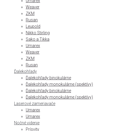
Umarex
Weaver
ZKM
Rusan
Leupold
Nikko Stirling
Sako a Tikka
Umarex
Weaver
ZKM
Rusan
Ďalekohľady
Ďalekohľady binokulárne
Ďalekohľady monokulárne (spektívy)
Ďalekohľady binokulárne
Ďalekohľady monokulárne (spektívy)
Laserové zameriavače
Umarex
Umarex
Nočné videnie
Prísvity