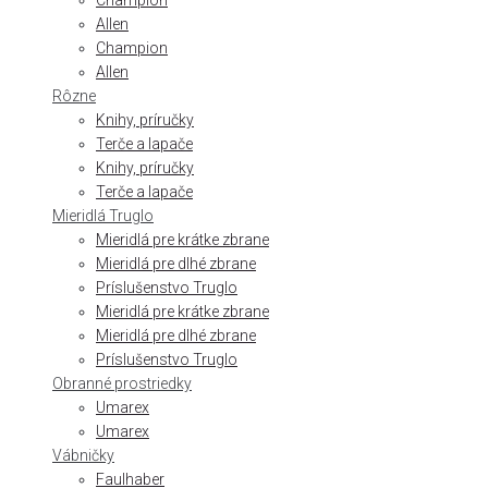
Champion
Allen
Champion
Allen
Rôzne
Knihy, príručky
Terče a lapače
Knihy, príručky
Terče a lapače
Mieridlá Truglo
Mieridlá pre krátke zbrane
Mieridlá pre dlhé zbrane
Príslušenstvo Truglo
Mieridlá pre krátke zbrane
Mieridlá pre dlhé zbrane
Príslušenstvo Truglo
Obranné prostriedky
Umarex
Umarex
Vábničky
Faulhaber