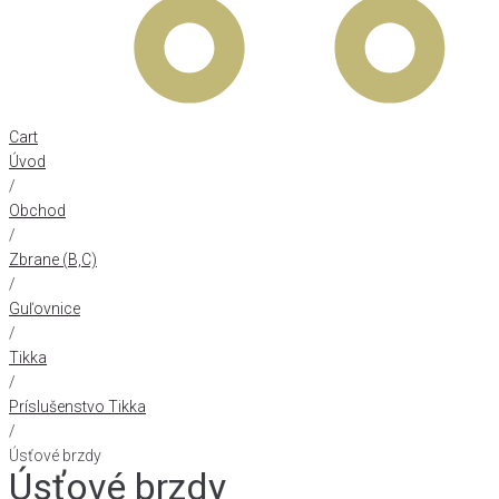
Cart
Úvod
/
Obchod
/
Zbrane (B,C)
/
Guľovnice
/
Tikka
/
Príslušenstvo Tikka
/
Úsťové brzdy
Úsťové brzdy