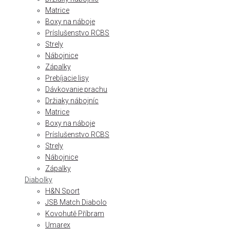
Matrice
Boxy na náboje
Príslušenstvo RCBS
Strely
Nábojnice
Zápalky
Prebíjacie lisy
Dávkovanie prachu
Držiaky nábojníc
Matrice
Boxy na náboje
Príslušenstvo RCBS
Strely
Nábojnice
Zápalky
Diabolky
H&N Sport
JSB Match Diabolo
Kovohutě Příbram
Umarex