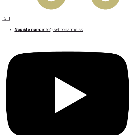
Cart
Napíšte nám:
info@sebronarms.sk