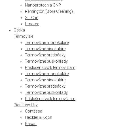
Nanoprotech a GNP
Remington (Bore Cleaning)
Stil Crin
Umarex
Optika
Termovízie
Termovízne monokuláre
Termovízne binokuláre
Termovízne predsádky
Termovízne puškohľady
Príslušenstvo k termovíziam
Termovízne monokuláre
Termovízne binokuláre
Termovízne predsádky
Termovízne puškohľady
Príslušenstvo k termovíziam
Picatinny lišty
Contessa
Heckler & Koch
Rusan