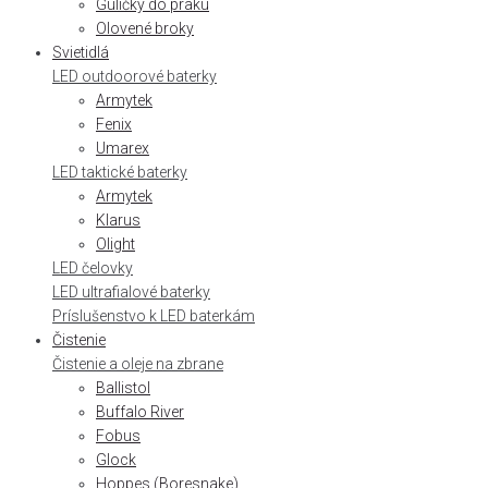
Guličky do praku
Olovené broky
Svietidlá
LED outdoorové baterky
Armytek
Fenix
Umarex
LED taktické baterky
Armytek
Klarus
Olight
LED čelovky
LED ultrafialové baterky
Príslušenstvo k LED baterkám
Čistenie
Čistenie a oleje na zbrane
Ballistol
Buffalo River
Fobus
Glock
Hoppes (Boresnake)