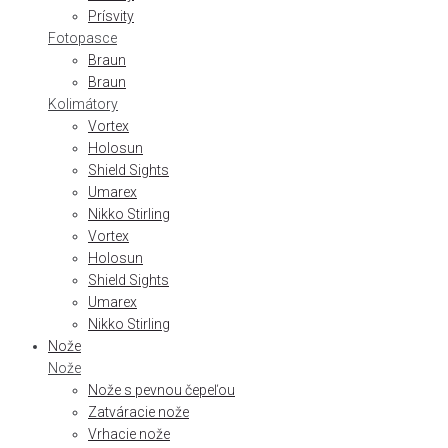
Prísvity
Fotopasce
Braun
Braun
Kolimátory
Vortex
Holosun
Shield Sights
Umarex
Nikko Stirling
Vortex
Holosun
Shield Sights
Umarex
Nikko Stirling
Nože
Nože
Nože s pevnou čepeľou
Zatváracie nože
Vrhacie nože