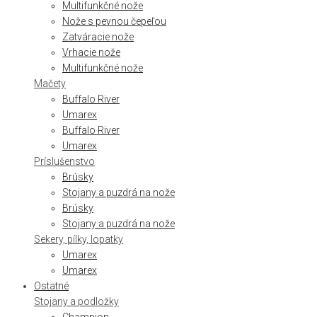
Multifunkčné nože
Nože s pevnou čepeľou
Zatváracie nože
Vrhacie nože
Multifunkčné nože
Mačety
Buffalo River
Umarex
Buffalo River
Umarex
Príslušenstvo
Brúsky
Stojany a puzdrá na nože
Brúsky
Stojany a puzdrá na nože
Sekery, pílky, lopatky
Umarex
Umarex
Ostatné
Stojany a podložky