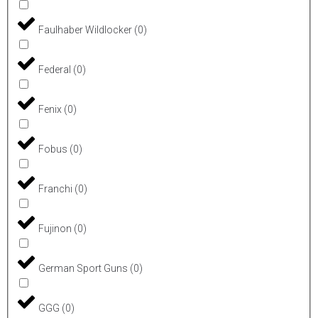
Faulhaber Wildlocker
(
0
)
Federal
(
0
)
Fenix
(
0
)
Fobus
(
0
)
Franchi
(
0
)
Fujinon
(
0
)
German Sport Guns
(
0
)
GGG
(
0
)