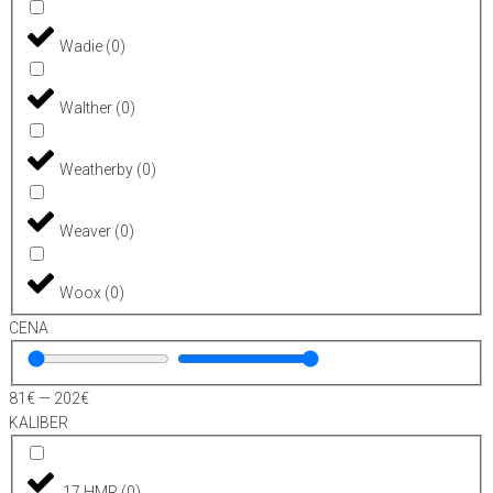
Wadie
(
0
)
Walther
(
0
)
Weatherby
(
0
)
Weaver
(
0
)
Woox
(
0
)
CENA
81
€
—
202
€
KALIBER
.17 HMR
(
0
)