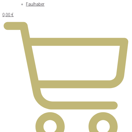
Faulhaber
0,00
€