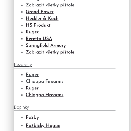
Zobraziť všetky pištole
Grand Power
Heckler & Koch
HS Produkt
Ruger
Beretta USA
Springfield Armory
Zobraziť všetky pištole
Revolvery
Ruger
Chiappa Firearms
Ruger
Chiappa Firearms
Doplnky
Pažby
Pažbičky Hogue