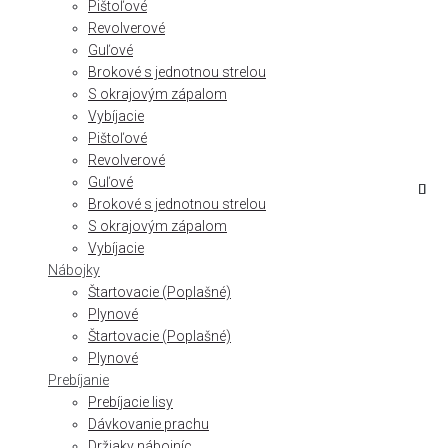
Pištoľové
Revolverové
Guľové
Brokové s jednotnou strelou
S okrajovým zápalom
Vybíjacie
Pištoľové
Revolverové
Guľové
Brokové s jednotnou strelou
S okrajovým zápalom
Vybíjacie
Nábojky
Štartovacie (Poplašné)
Plynové
Štartovacie (Poplašné)
Plynové
Prebíjanie
Prebíjacie lisy
Dávkovanie prachu
Držiaky nábojníc