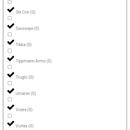
Stil Crin
(
0
)
Swisseye
(
0
)
Tikka
(
0
)
Tippmann Arms
(
0
)
Truglo
(
0
)
Umarex
(
0
)
Voere
(
0
)
Vortex
(
0
)