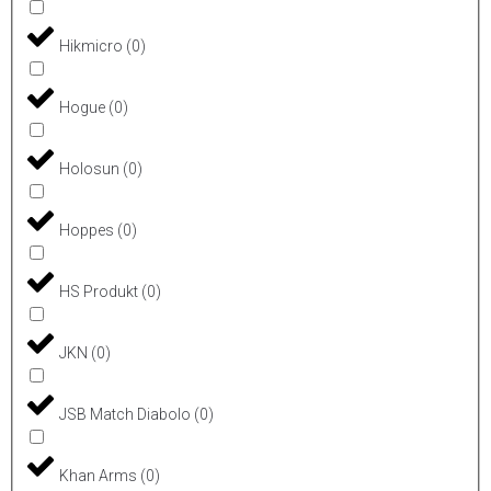
Hikmicro
(
0
)
Hogue
(
0
)
Holosun
(
0
)
Hoppes
(
0
)
HS Produkt
(
0
)
JKN
(
0
)
JSB Match Diabolo
(
0
)
Khan Arms
(
0
)