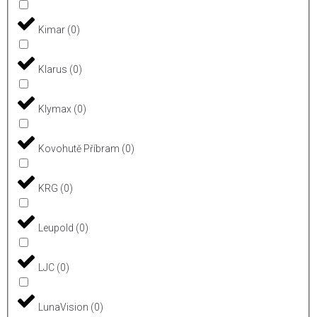
Kimar
(
0
)
Klarus
(
0
)
Klymax
(
0
)
Kovohutě Příbram
(
0
)
KRG
(
0
)
Leupold
(
0
)
LJC
(
0
)
LunaVision
(
0
)