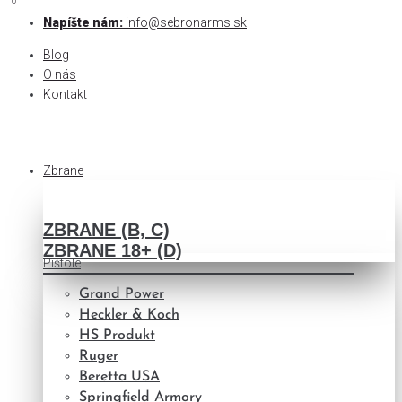
0
0
Skip
Napíšte nám:
info@sebronarms.sk
to
Blog
content
O nás
Kontakt
Zbrane
ZBRANE (B, C)
ZBRANE 18+ (D)
Pištole
Grand Power
Heckler & Koch
HS Produkt
Ruger
Beretta USA
Springfield Armory