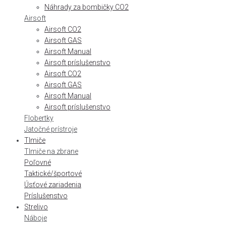
Náhrady za bombičky CO2
Airsoft
Airsoft CO2
Airsoft GAS
Airsoft Manual
Airsoft príslušenstvo
Airsoft CO2
Airsoft GAS
Airsoft Manual
Airsoft príslušenstvo
Flobertky
Jatočné prístroje
Tlmiče
Tlmiče na zbrane
Poľovné
Taktické/športové
Úsťové zariadenia
Príslušenstvo
Strelivo
Náboje