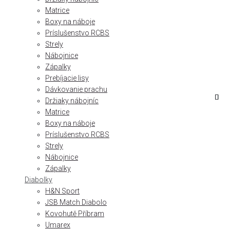
Matrice
Boxy na náboje
Príslušenstvo RCBS
Strely
Nábojnice
Zápalky
Prebíjacie lisy
Dávkovanie prachu
Držiaky nábojníc
Matrice
Boxy na náboje
Príslušenstvo RCBS
Strely
Nábojnice
Zápalky
Diabolky
H&N Sport
JSB Match Diabolo
Kovohutě Příbram
Umarex