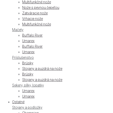
Multifunkčné nože
Nože s pevnou čepeľou
Zatváracie nože
Vrhacie nože
Multifunkčné nože
Mačety
Buffalo River
Umarex
Buffalo River
Umarex
Príslušenstvo
Brúsky
Stojany a puzdrá na nože
Brúsky
Stojany a puzdrá na nože
Sekery, pílky, lopatky
Umarex
Umarex
Ostatné
Stojany a podložky