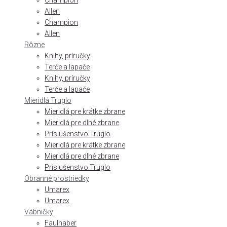
Champion
Allen
Champion
Allen
Rôzne
Knihy, príručky
Terče a lapače
Knihy, príručky
Terče a lapače
Mieridlá Truglo
Mieridlá pre krátke zbrane
Mieridlá pre dlhé zbrane
Príslušenstvo Truglo
Mieridlá pre krátke zbrane
Mieridlá pre dlhé zbrane
Príslušenstvo Truglo
Obranné prostriedky
Umarex
Umarex
Vábničky
Faulhaber