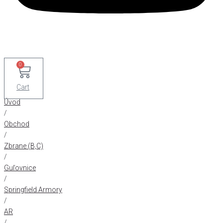
0
Cart
Úvod
/
Obchod
/
Zbrane (B,C)
/
Guľovnice
/
Springfield Armory
/
AR
/