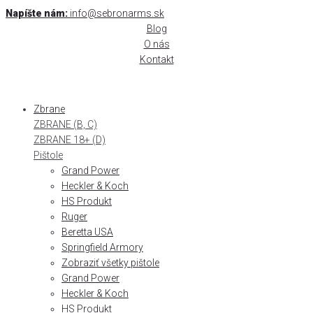
Skip
Napíšte nám:
info@sebronarms.sk
to
Blog
content
O nás
Kontakt
Zbrane
ZBRANE (B, C)
ZBRANE 18+ (D)
Pištole
Grand Power
Heckler & Koch
HS Produkt
Ruger
Beretta USA
Springfield Armory
Zobraziť všetky pištole
Grand Power
Heckler & Koch
HS Produkt