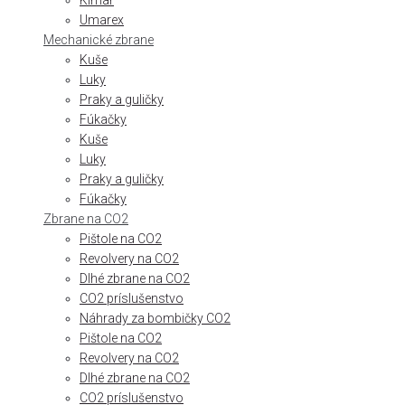
Kimar
Umarex
Mechanické zbrane
Kuše
Luky
Praky a guličky
Fúkačky
Kuše
Luky
Praky a guličky
Fúkačky
Zbrane na CO2
Pištole na CO2
Revolvery na CO2
Dlhé zbrane na CO2
CO2 príslušenstvo
Náhrady za bombičky CO2
Pištole na CO2
Revolvery na CO2
Dlhé zbrane na CO2
CO2 príslušenstvo