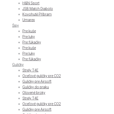
H&N Sport
JSB Match Diabolo
Kovohutě Příbram
Umarex
Šipy
Pre kuše
Pre luky
Pre fúkačky
Pre kuše
Pre luky
Pre fúkačky
Guličky
Strely T4E
Oceľové guličky pre CO2
Guličky pre Airsoft
Guličky do praku
Olovené broky
Strely T4E
Oceľové guličky pre CO2
Guličky pre Airsoft