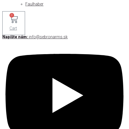
Faulhaber
0
Cart
Napíšte nám:
info@sebronarms.sk