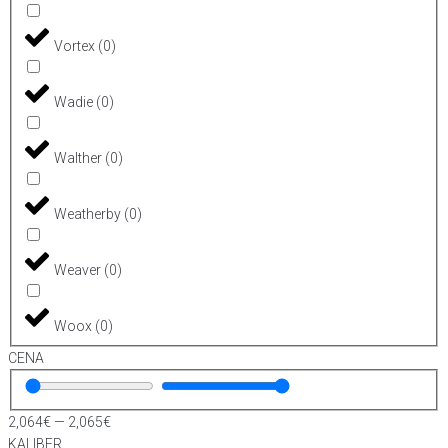
Vortex
(
0
)
Wadie
(
0
)
Walther
(
0
)
Weatherby
(
0
)
Weaver
(
0
)
Woox
(
0
)
CENA
2,064
€
—
2,065
€
KALIBER