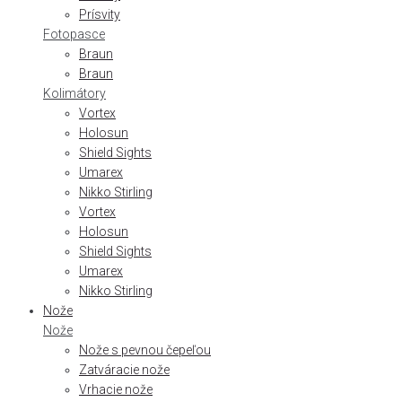
Prísvity
Fotopasce
Braun
Braun
Kolimátory
Vortex
Holosun
Shield Sights
Umarex
Nikko Stirling
Vortex
Holosun
Shield Sights
Umarex
Nikko Stirling
Nože
Nože
Nože s pevnou čepeľou
Zatváracie nože
Vrhacie nože