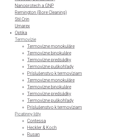
Nanoprotech a GNP
Remington (Bore Cleaning)
Stil Crin
Umarex
Optika
Termovízie
Termovízne monokuláre
Termovízne binokuláre
Termovízne predsádky
Termovízne puškohľady
Príslušenstvo k termovíziam
Termovízne monokuláre
Termovízne binokuláre
Termovízne predsádky
Termovízne puškohľady
Príslušenstvo k termovíziam
Picatinny lišty
Contessa
Heckler & Koch
Rusan