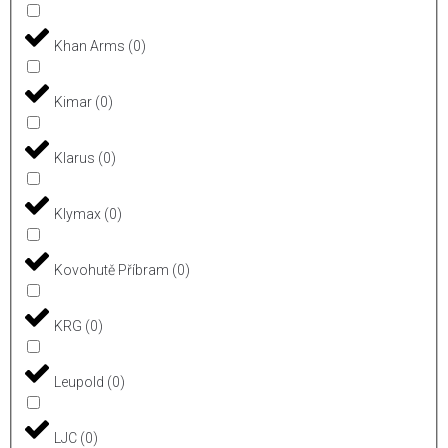
Khan Arms
(
0
)
Kimar
(
0
)
Klarus
(
0
)
Klymax
(
0
)
Kovohutě Příbram
(
0
)
KRG
(
0
)
Leupold
(
0
)
LJC
(
0
)