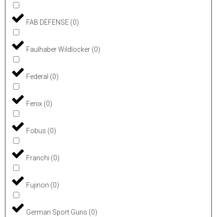
FAB DEFENSE
(
0
)
Faulhaber Wildlocker
(
0
)
Federal
(
0
)
Fenix
(
0
)
Fobus
(
0
)
Franchi
(
0
)
Fujinon
(
0
)
German Sport Guns
(
0
)