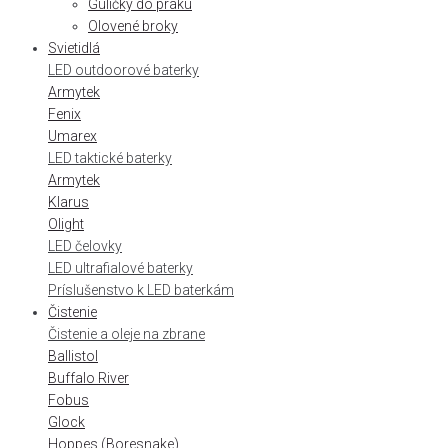
Guličky do praku
Olovené broky
Svietidlá
LED outdoorové baterky
Armytek
Fenix
Umarex
LED taktické baterky
Armytek
Klarus
Olight
LED čelovky
LED ultrafialové baterky
Príslušenstvo k LED baterkám
Čistenie
Čistenie a oleje na zbrane
Ballistol
Buffalo River
Fobus
Glock
Hoppes (Boresnake)