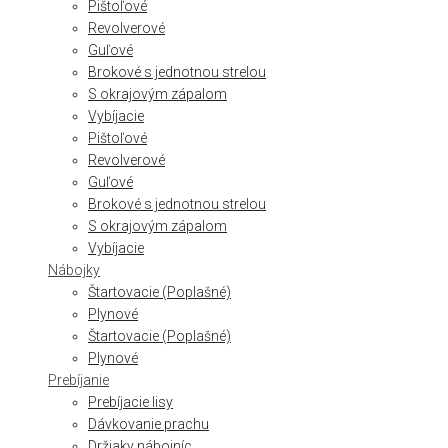
Pištoľové
Revolverové
Guľové
Brokové s jednotnou strelou
S okrajovým zápalom
Vybíjacie
Pištoľové
Revolverové
Guľové
Brokové s jednotnou strelou
S okrajovým zápalom
Vybíjacie
Nábojky
Štartovacie (Poplašné)
Plynové
Štartovacie (Poplašné)
Plynové
Prebíjanie
Prebíjacie lisy
Dávkovanie prachu
Držiaky nábojníc