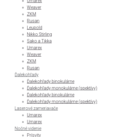
Umarex
Weaver
ZKM
Rusan
Leupold
Nikko Stirling
Sako a Tikka
Umarex
Weaver
ZKM
Rusan
Ďalekohľady
Ďalekohľady binokulárne
Ďalekohľady monokulárne (spektívy)
Ďalekohľady binokulárne
Ďalekohľady monokulárne (spektívy)
Laserové zameriavače
Umarex
Umarex
Nočné videnie
Prísvity