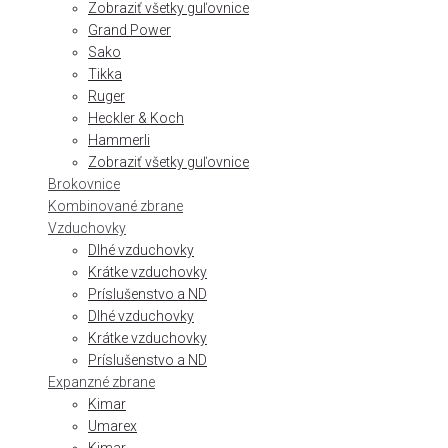
Zobraziť všetky guľovnice
Grand Power
Sako
Tikka
Ruger
Heckler & Koch
Hammerli
Zobraziť všetky guľovnice
Brokovnice
Kombinované zbrane
Vzduchovky
Dlhé vzduchovky
Krátke vzduchovky
Príslušenstvo a ND
Dlhé vzduchovky
Krátke vzduchovky
Príslušenstvo a ND
Expanzné zbrane
Kimar
Umarex