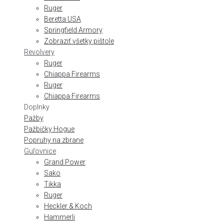
Ruger
Beretta USA
Springfield Armory
Zobraziť všetky pištole
Revolvery
Ruger
Chiappa Firearms
Ruger
Chiappa Firearms
Doplnky
Pažby
Pažbičky Hogue
Popruhy na zbrane
Guľovnice
Grand Power
Sako
Tikka
Ruger
Heckler & Koch
Hammerli