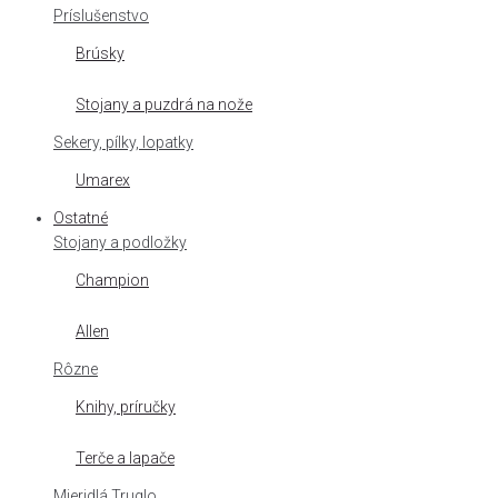
Príslušenstvo
Brúsky
Stojany a puzdrá na nože
Sekery, pílky, lopatky
Umarex
Ostatné
Stojany a podložky
Champion
Allen
Rôzne
Knihy, príručky
Terče a lapače
Mieridlá Truglo