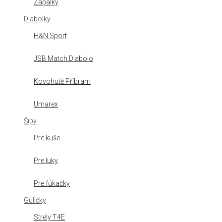
Zápalky
Diabolky
H&N Sport
JSB Match Diabolo
Kovohutě Příbram
Umarex
Šipy
Pre kuše
Pre luky
Pre fúkačky
Guličky
Strely T4E