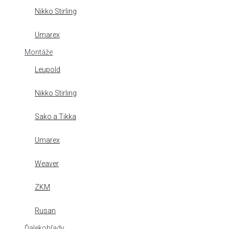
Nikko Stirling
Umarex
Montáže
Leupold
Nikko Stirling
Sako a Tikka
Umarex
Weaver
ZKM
Rusan
Ďalekohľady