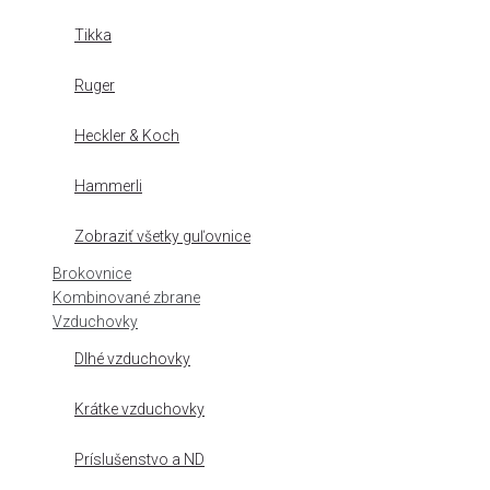
Tikka
Ruger
Heckler & Koch
Hammerli
Zobraziť všetky guľovnice
Brokovnice
Kombinované zbrane
Vzduchovky
Dlhé vzduchovky
Krátke vzduchovky
Príslušenstvo a ND