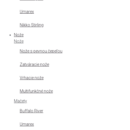
Umarex
Nikko Stirling
Nože
Nože
Nože s pevnou čepeľou
Zatváracie nože
Vrhacie nože
Multifunkčné nože
Mačety
Buffalo River
Umarex