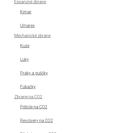
Expanzné zbrane
Kimar
Umarex
Mechanické zbrane
Kuše
Luky
Praky a guličky
Fúkačky
Zbrane na CO2
Pištole na CO2
Revolvery na CO2