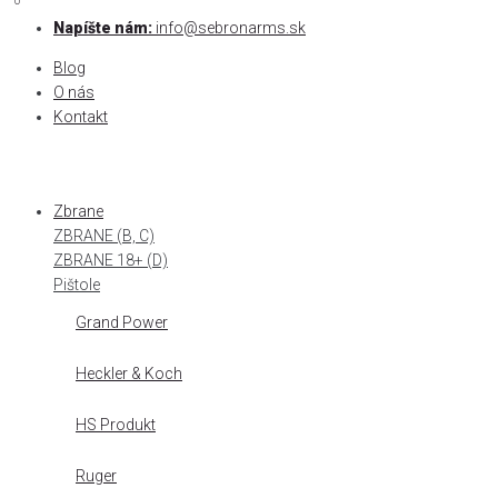
0
0
Skip
Napíšte nám:
info@sebronarms.sk
to
Blog
content
O nás
Kontakt
Zbrane
ZBRANE (B, C)
ZBRANE 18+ (D)
Pištole
Grand Power
Heckler & Koch
HS Produkt
Ruger