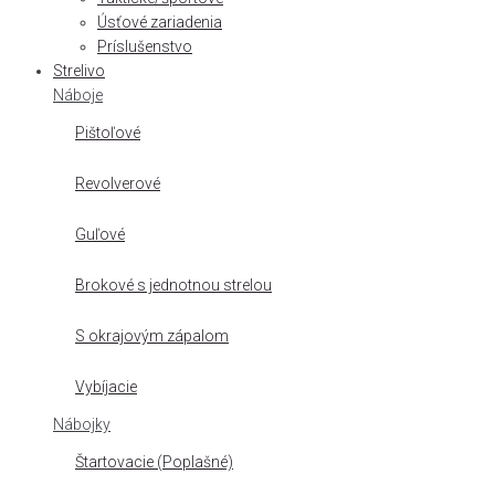
Úsťové zariadenia
Príslušenstvo
Strelivo
Náboje
Pištoľové
Revolverové
Guľové
Brokové s jednotnou strelou
S okrajovým zápalom
Vybíjacie
Nábojky
Štartovacie (Poplašné)