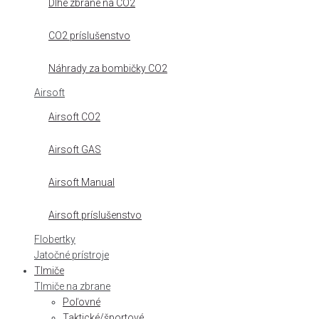
Dlhé zbrane na CO2
CO2 príslušenstvo
Náhrady za bombičky CO2
Airsoft
Airsoft CO2
Airsoft GAS
Airsoft Manual
Airsoft príslušenstvo
Flobertky
Jatočné prístroje
Tlmiče
Tlmiče na zbrane
Poľovné
Taktické/športové