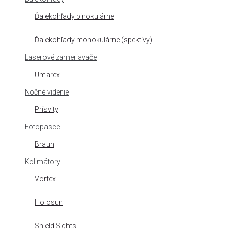
Ďalekohľady binokulárne
Ďalekohľady monokulárne (spektívy)
Laserové zameriavače
Umarex
Nočné videnie
Prísvity
Fotopasce
Braun
Kolimátory
Vortex
Holosun
Shield Sights