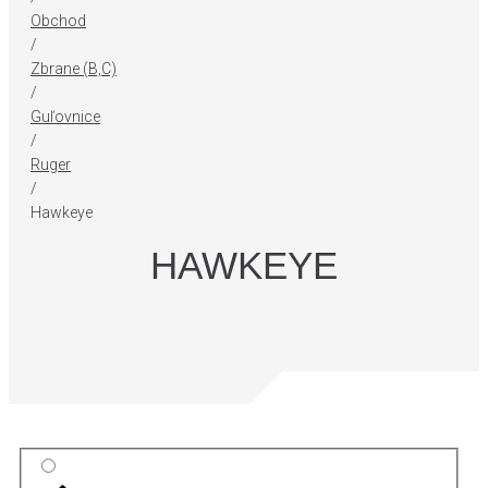
Obchod
/
Zbrane (B,C)
/
Guľovnice
/
Ruger
/
Hawkeye
HAWKEYE