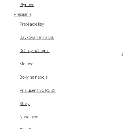
Plynové
Prebíjanie
Prebíjacie lisy
Dávkovanie prachu
Držiaky nábojníc
Matrice
Boxy na náboje
Príslušenstvo RCBS
Strely
Nábojnice