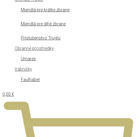
Mieridlá pre krátke zbrane
Mieridlá pre dlhé zbrane
Príslušenstvo Truglo
Obranné prostriedky
Umarex
Vábničky
Faulhaber
0,00
€