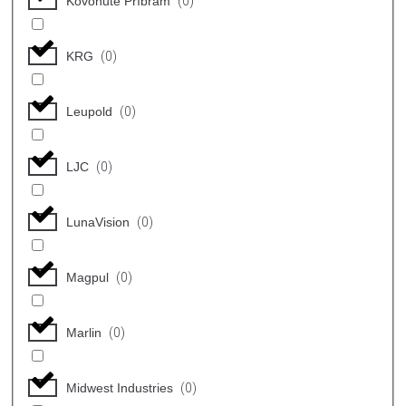
Kovohutě Příbram
(
0
)
KRG
(
0
)
Leupold
(
0
)
LJC
(
0
)
LunaVision
(
0
)
Magpul
(
0
)
Marlin
(
0
)
Midwest Industries
(
0
)