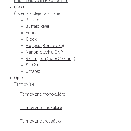
Príslušenstvo k LED baterkám
Čistenie
Čistenie a oleje na zbrane
Ballistol
Buffalo River
Fobus
Glock
Hoppes (Boresnake)
Nanoprotech a GNP
Remington (Bore Cleaning)
Stil Crin
Umarex
Optika
Termovízie
Termovízne monokuláre
Termovízne binokuláre
Termovízne predsádky