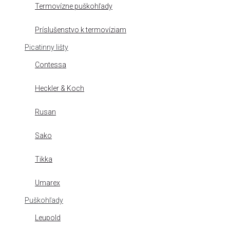
Termovízne puškohľady
Príslušenstvo k termovíziam
Picatinny lišty
Contessa
Heckler & Koch
Rusan
Sako
Tikka
Umarex
Puškohľady
Leupold