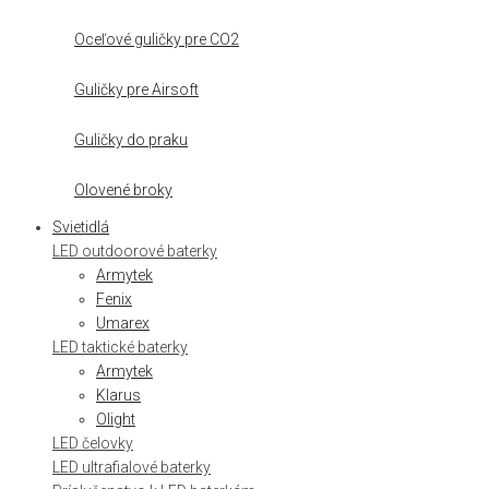
Oceľové guličky pre CO2
Guličky pre Airsoft
Guličky do praku
Olovené broky
Svietidlá
LED outdoorové baterky
Armytek
Fenix
Umarex
LED taktické baterky
Armytek
Klarus
Olight
LED čelovky
LED ultrafialové baterky