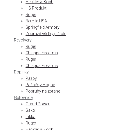
Heckler & Koch
HS Produkt
Ruger
Beretta USA
Springfield Armory
Zobraziť všetky pištole
Revolvery
Ruger
Chiappa Firearms
Ruger
Chiappa Firearms
Doplnky
Pažby
Pažbičky Hogue
Popruhy na zbrane
Guľovnice
Grand Power
Sako
Tikka
Ruger
Heckler & Koch