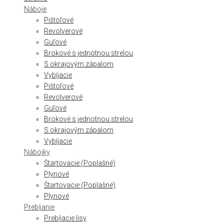
Náboje
Pištoľové
Revolverové
Guľové
Brokové s jednotnou strelou
S okrajovým zápalom
Vybíjacie
Pištoľové
Revolverové
Guľové
Brokové s jednotnou strelou
S okrajovým zápalom
Vybíjacie
Nábojky
Štartovacie (Poplašné)
Plynové
Štartovacie (Poplašné)
Plynové
Prebíjanie
Prebíjacie lisy