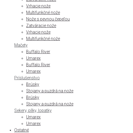
Vrhacie nože
Multifunkčné nože
Nože s pevnou čepeľou
Zatváracie nože
Vrhacie nože
Multifunkčné nože
Mačety
Buffalo River
Umarex
Buffalo River
Umarex
Príslušenstvo
Brúsky
Stojany a puzdrá na nože
Brúsky
Stojany a puzdrá na nože
Sekery, pílky, lopatky
Umarex
Umarex
Ostatné