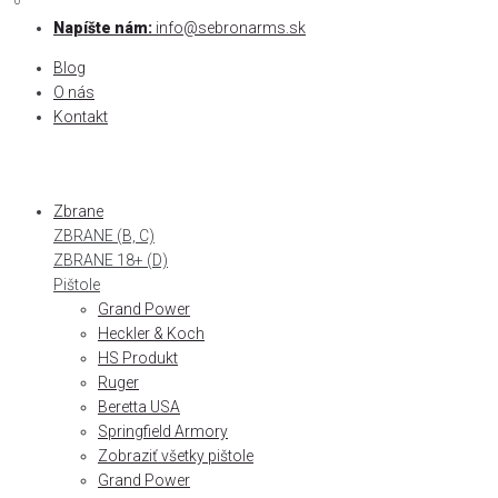
0
0
Skip
Napíšte nám:
info@sebronarms.sk
to
Blog
content
O nás
Kontakt
Zbrane
ZBRANE (B, C)
ZBRANE 18+ (D)
Pištole
Grand Power
Heckler & Koch
HS Produkt
Ruger
Beretta USA
Springfield Armory
Zobraziť všetky pištole
Grand Power