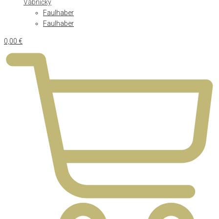
Vábničky
Faulhaber
Faulhaber
0,00
€