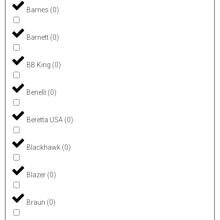
Barnes
(
0
)
Barnett
(
0
)
BB King
(
0
)
Benelli
(
0
)
Beretta USA
(
0
)
Blackhawk
(
0
)
Blazer
(
0
)
Braun
(
0
)