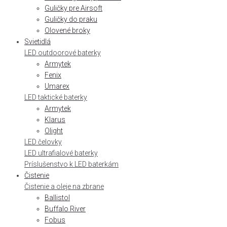
Guličky pre Airsoft
Guličky do praku
Olovené broky
Svietidlá
LED outdoorové baterky
Armytek
Fenix
Umarex
LED taktické baterky
Armytek
Klarus
Olight
LED čelovky
LED ultrafialové baterky
Príslušenstvo k LED baterkám
Čistenie
Čistenie a oleje na zbrane
Ballistol
Buffalo River
Fobus