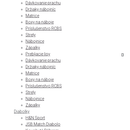
Dávkovanie prachu
Držiaky nábojníc
Matrice
Boxy na náboje
Príslušenstvo RCBS
Strely
Nábojnice
Zápalky
Prebíjacie lisy
Dávkovanie prachu
Držiaky nábojníc
Matrice
Boxy na náboje
Príslušenstvo RCBS
Strely
Nábojnice
Zápalky
Diabolky
H&N Sport
JSB Match Diabolo