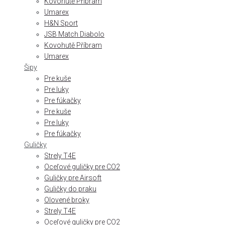
Kovohutě Příbram
Umarex
H&N Sport
JSB Match Diabolo
Kovohutě Příbram
Umarex
Šipy
Pre kuše
Pre luky
Pre fúkačky
Pre kuše
Pre luky
Pre fúkačky
Guličky
Strely T4E
Oceľové guličky pre CO2
Guličky pre Airsoft
Guličky do praku
Olovené broky
Strely T4E
Oceľové guličky pre CO2