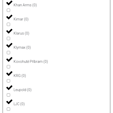
Khan Arms
(
0
)
Kimar
(
0
)
Klarus
(
0
)
Klymax
(
0
)
Kovohutě Příbram
(
0
)
KRG
(
0
)
Leupold
(
0
)
LJC
(
0
)