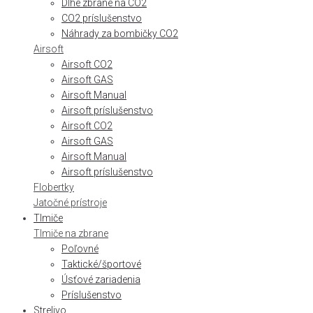
Dlhé zbrane na CO2
CO2 príslušenstvo
Náhrady za bombičky CO2
Airsoft
Airsoft CO2
Airsoft GAS
Airsoft Manual
Airsoft príslušenstvo
Airsoft CO2
Airsoft GAS
Airsoft Manual
Airsoft príslušenstvo
Flobertky
Jatočné prístroje
Tlmiče
Tlmiče na zbrane
Poľovné
Taktické/športové
Úsťové zariadenia
Príslušenstvo
Strelivo