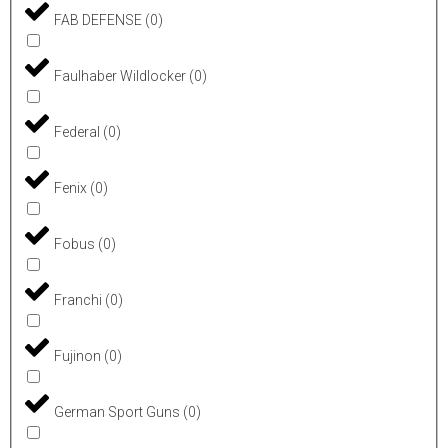
FAB DEFENSE
(
0
)
Faulhaber Wildlocker
(
0
)
Federal
(
0
)
Fenix
(
0
)
Fobus
(
0
)
Franchi
(
0
)
Fujinon
(
0
)
German Sport Guns
(
0
)