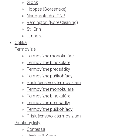
Glock
Hoppes (Boresnake)
Nanoprotech a GNP
Remington (Bore Cleaning)
Stil Crin
Umarex
Optika
Termovízie
Termovízne monokuláre
Termovízne binokuláre
Termovízne predsádky
Termovízne puškohľady
Príslušenstvo k termovíziam
Termovízne monokuláre
Termovízne binokuláre
Termovízne predsádky
Termovízne puškohľady
Príslušenstvo k termovíziam
Picatinny lišty
Contessa