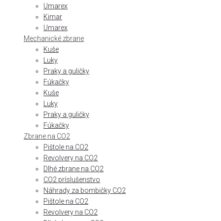
Umarex
Kimar
Umarex
Mechanické zbrane
Kuše
Luky
Praky a guličky
Fúkačky
Kuše
Luky
Praky a guličky
Fúkačky
Zbrane na CO2
Pištole na CO2
Revolvery na CO2
Dlhé zbrane na CO2
CO2 príslušenstvo
Náhrady za bombičky CO2
Pištole na CO2
Revolvery na CO2