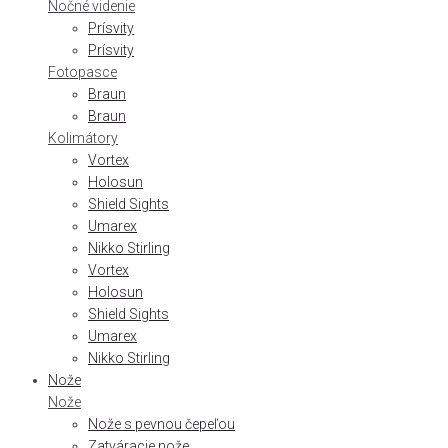
Nočné videnie
Prísvity
Prísvity
Fotopasce
Braun
Braun
Kolimátory
Vortex
Holosun
Shield Sights
Umarex
Nikko Stirling
Vortex
Holosun
Shield Sights
Umarex
Nikko Stirling
Nože
Nože
Nože s pevnou čepeľou
Zatváracie nože