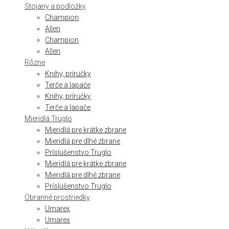
Stojany a podložky
Champion
Allen
Champion
Allen
Rôzne
Knihy, príručky
Terče a lapače
Knihy, príručky
Terče a lapače
Mieridlá Truglo
Mieridlá pre krátke zbrane
Mieridlá pre dlhé zbrane
Príslušenstvo Truglo
Mieridlá pre krátke zbrane
Mieridlá pre dlhé zbrane
Príslušenstvo Truglo
Obranné prostriedky
Umarex
Umarex