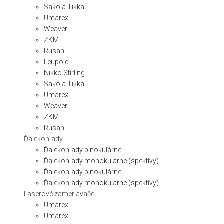
Sako a Tikka
Umarex
Weaver
ZKM
Rusan
Leupold
Nikko Stirling
Sako a Tikka
Umarex
Weaver
ZKM
Rusan
Ďalekohľady
Ďalekohľady binokulárne
Ďalekohľady monokulárne (spektívy)
Ďalekohľady binokulárne
Ďalekohľady monokulárne (spektívy)
Laserové zameriavače
Umarex
Umarex