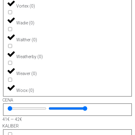
Vortex
(
0
)
Wadie
(
0
)
Walther
(
0
)
Weatherby
(
0
)
Weaver
(
0
)
Woox
(
0
)
CENA
41
€
—
42
€
KALIBER