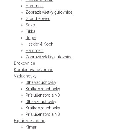
Hammerli
Zobraziť všetky guľovnice
Grand Power
Sako
Tikka
Ruger
Heckler & Koch
Hammerli
Zobraziť všetky guľovnice
Brokovnice
Kombinované zbrane
Vzduchovky
Dlhé vzduchovky
Krátke vzduchovky
Príslušenstvo a ND
Dlhé vzduchovky
Krátke vzduchovky
Príslušenstvo a ND
Expanzné zbrane
Kimar