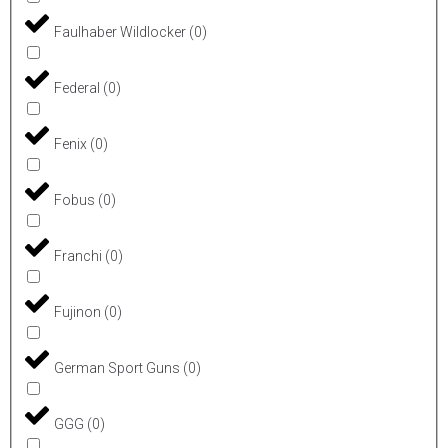
Faulhaber Wildlocker
(
0
)
Federal
(
0
)
Fenix
(
0
)
Fobus
(
0
)
Franchi
(
0
)
Fujinon
(
0
)
German Sport Guns
(
0
)
GGG
(
0
)