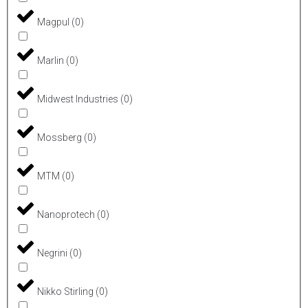
Magpul
(
0
)
Marlin
(
0
)
Midwest Industries
(
0
)
Mossberg
(
0
)
MTM
(
0
)
Nanoprotech
(
0
)
Negrini
(
0
)
Nikko Stirling
(
0
)