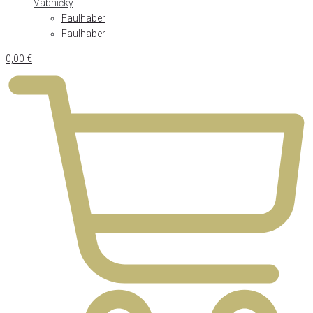
Vábničky
Faulhaber
Faulhaber
0,00
€