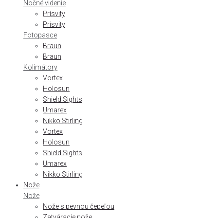
Nočné videnie
Prísvity
Prísvity
Fotopasce
Braun
Braun
Kolimátory
Vortex
Holosun
Shield Sights
Umarex
Nikko Stirling
Vortex
Holosun
Shield Sights
Umarex
Nikko Stirling
Nože
Nože
Nože s pevnou čepeľou
Zatváracie nože