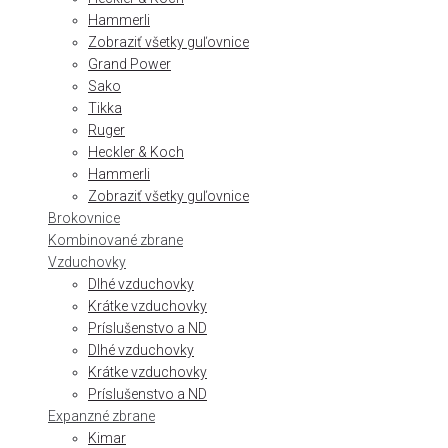
Hammerli
Zobraziť všetky guľovnice
Grand Power
Sako
Tikka
Ruger
Heckler & Koch
Hammerli
Zobraziť všetky guľovnice
Brokovnice
Kombinované zbrane
Vzduchovky
Dlhé vzduchovky
Krátke vzduchovky
Príslušenstvo a ND
Dlhé vzduchovky
Krátke vzduchovky
Príslušenstvo a ND
Expanzné zbrane
Kimar