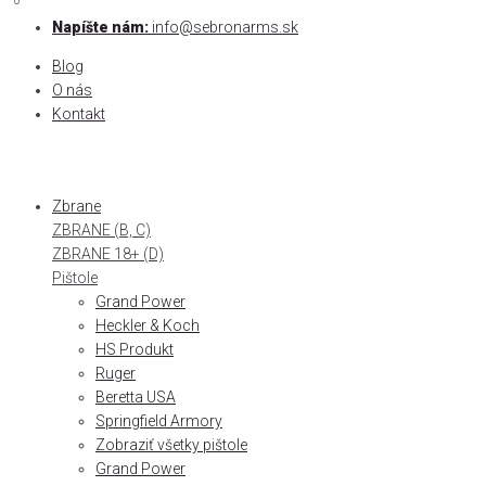
0
0
Skip
Napíšte nám:
info@sebronarms.sk
to
Blog
content
O nás
Kontakt
Zbrane
ZBRANE (B, C)
ZBRANE 18+ (D)
Pištole
Grand Power
Heckler & Koch
HS Produkt
Ruger
Beretta USA
Springfield Armory
Zobraziť všetky pištole
Grand Power