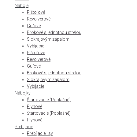
Náboje
Pištoľové
Revolverové
Guľové
Brokové s jednotnou strelou
S okrajovým zápalom
Vybíjacie
Pištoľové
Revolverové
Guľové
Brokové s jednotnou strelou
S okrajovým zápalom
Vybíjacie
Nábojky
Štartovacie (Poplašné)
Plynové
Štartovacie (Poplašné)
Plynové
Prebíjanie
Prebíjacie lisy