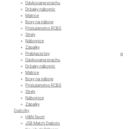
Dávkovanie prachu
Držiaky nábojníc
Matrice
Boxy na náboje
Príslušenstvo RCBS
Strely
Nábojnice
Zápalky
Prebíjacie lisy
Dávkovanie prachu
Držiaky nábojníc
Matrice
Boxy na náboje
Príslušenstvo RCBS
Strely
Nábojnice
Zápalky
Diabolky
H&N Sport
JSB Match Diabolo