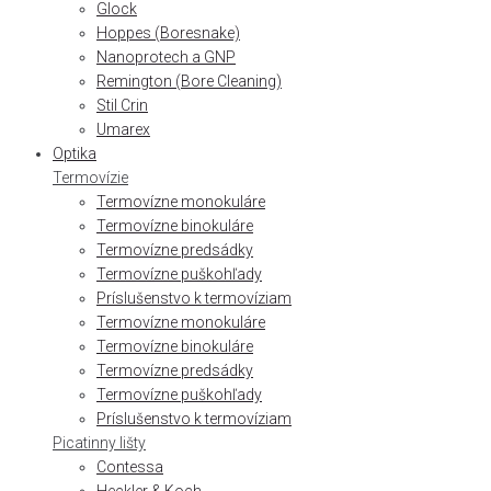
Glock
Hoppes (Boresnake)
Nanoprotech a GNP
Remington (Bore Cleaning)
Stil Crin
Umarex
Optika
Termovízie
Termovízne monokuláre
Termovízne binokuláre
Termovízne predsádky
Termovízne puškohľady
Príslušenstvo k termovíziam
Termovízne monokuláre
Termovízne binokuláre
Termovízne predsádky
Termovízne puškohľady
Príslušenstvo k termovíziam
Picatinny lišty
Contessa