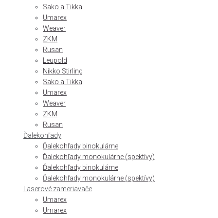
Sako a Tikka
Umarex
Weaver
ZKM
Rusan
Leupold
Nikko Stirling
Sako a Tikka
Umarex
Weaver
ZKM
Rusan
Ďalekohľady
Ďalekohľady binokulárne
Ďalekohľady monokulárne (spektívy)
Ďalekohľady binokulárne
Ďalekohľady monokulárne (spektívy)
Laserové zameriavače
Umarex
Umarex