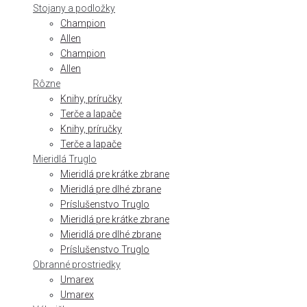
Stojany a podložky
Champion
Allen
Champion
Allen
Rôzne
Knihy, príručky
Terče a lapače
Knihy, príručky
Terče a lapače
Mieridlá Truglo
Mieridlá pre krátke zbrane
Mieridlá pre dlhé zbrane
Príslušenstvo Truglo
Mieridlá pre krátke zbrane
Mieridlá pre dlhé zbrane
Príslušenstvo Truglo
Obranné prostriedky
Umarex
Umarex