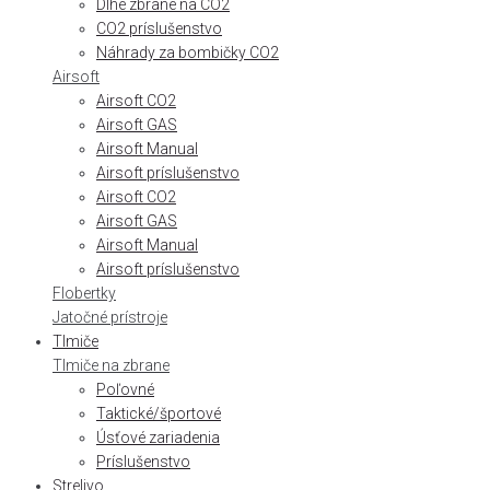
Dlhé zbrane na CO2
CO2 príslušenstvo
Náhrady za bombičky CO2
Airsoft
Airsoft CO2
Airsoft GAS
Airsoft Manual
Airsoft príslušenstvo
Airsoft CO2
Airsoft GAS
Airsoft Manual
Airsoft príslušenstvo
Flobertky
Jatočné prístroje
Tlmiče
Tlmiče na zbrane
Poľovné
Taktické/športové
Úsťové zariadenia
Príslušenstvo
Strelivo