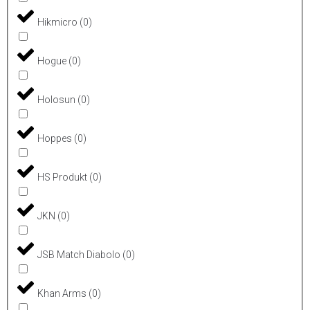
Hikmicro
(
0
)
Hogue
(
0
)
Holosun
(
0
)
Hoppes
(
0
)
HS Produkt
(
0
)
JKN
(
0
)
JSB Match Diabolo
(
0
)
Khan Arms
(
0
)