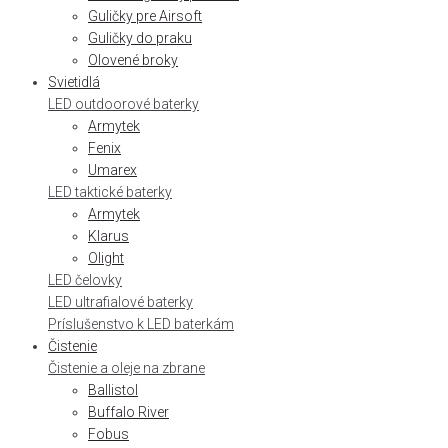
Guličky pre Airsoft
Guličky do praku
Olovené broky
Svietidlá
LED outdoorové baterky
Armytek
Fenix
Umarex
LED taktické baterky
Armytek
Klarus
Olight
LED čelovky
LED ultrafialové baterky
Príslušenstvo k LED baterkám
Čistenie
Čistenie a oleje na zbrane
Ballistol
Buffalo River
Fobus