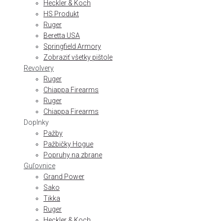
Heckler & Koch
HS Produkt
Ruger
Beretta USA
Springfield Armory
Zobraziť všetky pištole
Revolvery
Ruger
Chiappa Firearms
Ruger
Chiappa Firearms
Doplnky
Pažby
Pažbičky Hogue
Popruhy na zbrane
Guľovnice
Grand Power
Sako
Tikka
Ruger
Heckler & Koch