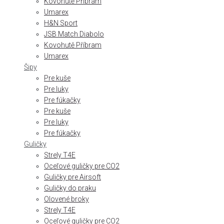
Kovohutě Příbram
Umarex
H&N Sport
JSB Match Diabolo
Kovohutě Příbram
Umarex
Šipy
Pre kuše
Pre luky
Pre fúkačky
Pre kuše
Pre luky
Pre fúkačky
Guličky
Strely T4E
Oceľové guličky pre CO2
Guličky pre Airsoft
Guličky do praku
Olovené broky
Strely T4E
Oceľové guličky pre CO2