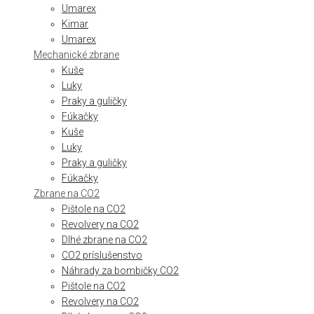
Umarex
Kimar
Umarex
Mechanické zbrane
Kuše
Luky
Praky a guličky
Fúkačky
Kuše
Luky
Praky a guličky
Fúkačky
Zbrane na CO2
Pištole na CO2
Revolvery na CO2
Dlhé zbrane na CO2
CO2 príslušenstvo
Náhrady za bombičky CO2
Pištole na CO2
Revolvery na CO2