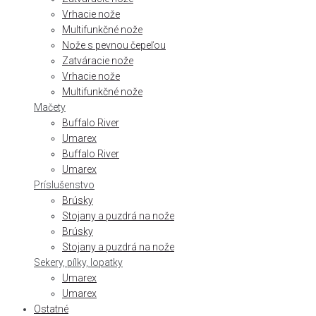
Vrhacie nože
Multifunkčné nože
Nože s pevnou čepeľou
Zatváracie nože
Vrhacie nože
Multifunkčné nože
Mačety
Buffalo River
Umarex
Buffalo River
Umarex
Príslušenstvo
Brúsky
Stojany a puzdrá na nože
Brúsky
Stojany a puzdrá na nože
Sekery, pílky, lopatky
Umarex
Umarex
Ostatné