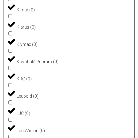
Kimar
(
0
)
Klarus
(
0
)
Klymax
(
0
)
Kovohutě Příbram
(
0
)
KRG
(
0
)
Leupold
(
0
)
LJC
(
0
)
LunaVision
(
0
)