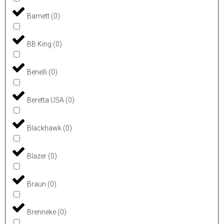
Barnett
(
0
)
BB King
(
0
)
Benelli
(
0
)
Beretta USA
(
0
)
Blackhawk
(
0
)
Blazer
(
0
)
Braun
(
0
)
Brenneke
(
0
)