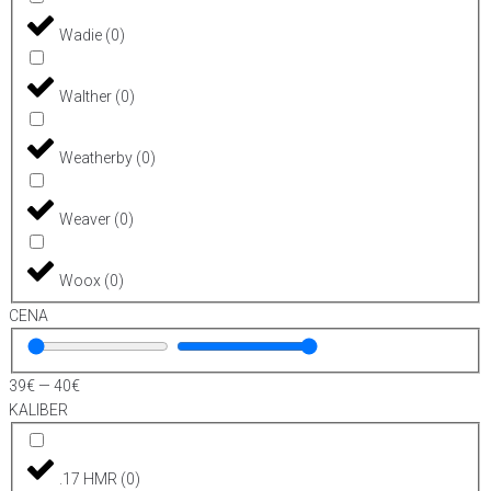
Wadie
(
0
)
Walther
(
0
)
Weatherby
(
0
)
Weaver
(
0
)
Woox
(
0
)
CENA
39
€
—
40
€
KALIBER
.17 HMR
(
0
)