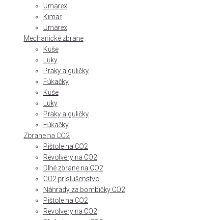
Umarex
Kimar
Umarex
Mechanické zbrane
Kuše
Luky
Praky a guličky
Fúkačky
Kuše
Luky
Praky a guličky
Fúkačky
Zbrane na CO2
Pištole na CO2
Revolvery na CO2
Dlhé zbrane na CO2
CO2 príslušenstvo
Náhrady za bombičky CO2
Pištole na CO2
Revolvery na CO2