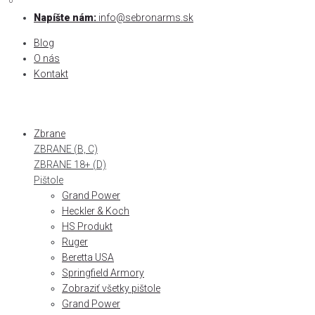
0
0
Skip
Napíšte nám:
info@sebronarms.sk
to
Blog
content
O nás
Kontakt
Zbrane
ZBRANE (B, C)
ZBRANE 18+ (D)
Pištole
Grand Power
Heckler & Koch
HS Produkt
Ruger
Beretta USA
Springfield Armory
Zobraziť všetky pištole
Grand Power