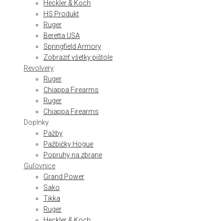
Heckler & Koch
HS Produkt
Ruger
Beretta USA
Springfield Armory
Zobraziť všetky pištole
Revolvery
Ruger
Chiappa Firearms
Ruger
Chiappa Firearms
Doplnky
Pažby
Pažbičky Hogue
Popruhy na zbrane
Guľovnice
Grand Power
Sako
Tikka
Ruger
Heckler & Koch