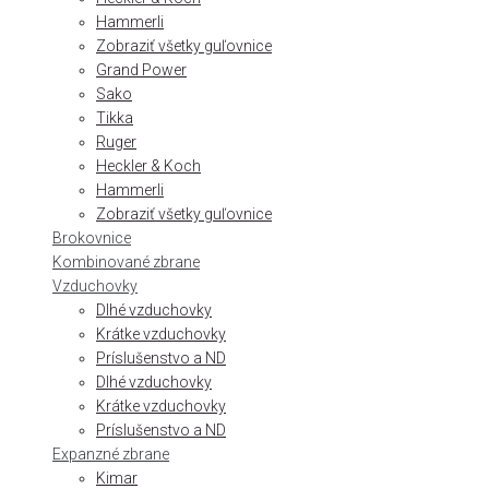
Hammerli
Zobraziť všetky guľovnice
Grand Power
Sako
Tikka
Ruger
Heckler & Koch
Hammerli
Zobraziť všetky guľovnice
Brokovnice
Kombinované zbrane
Vzduchovky
Dlhé vzduchovky
Krátke vzduchovky
Príslušenstvo a ND
Dlhé vzduchovky
Krátke vzduchovky
Príslušenstvo a ND
Expanzné zbrane
Kimar