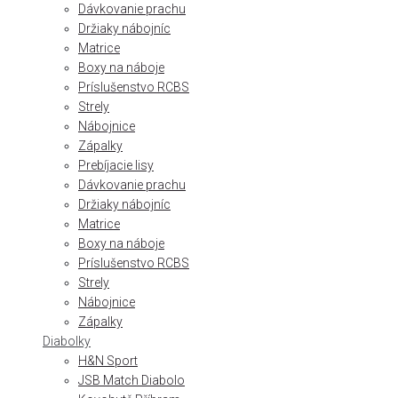
Dávkovanie prachu
Držiaky nábojníc
Matrice
Boxy na náboje
Príslušenstvo RCBS
Strely
Nábojnice
Zápalky
Prebíjacie lisy
Dávkovanie prachu
Držiaky nábojníc
Matrice
Boxy na náboje
Príslušenstvo RCBS
Strely
Nábojnice
Zápalky
Diabolky
H&N Sport
JSB Match Diabolo