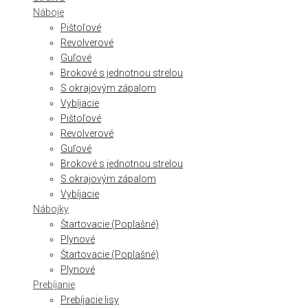
Náboje
Pištoľové
Revolverové
Guľové
Brokové s jednotnou strelou
S okrajovým zápalom
Vybíjacie
Pištoľové
Revolverové
Guľové
Brokové s jednotnou strelou
S okrajovým zápalom
Vybíjacie
Nábojky
Štartovacie (Poplašné)
Plynové
Štartovacie (Poplašné)
Plynové
Prebíjanie
Prebíjacie lisy