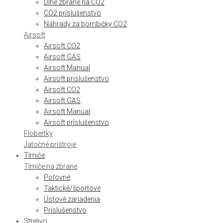
Dlhé zbrane na CO2
CO2 príslušenstvo
Náhrady za bombičky CO2
Airsoft
Airsoft CO2
Airsoft GAS
Airsoft Manual
Airsoft príslušenstvo
Airsoft CO2
Airsoft GAS
Airsoft Manual
Airsoft príslušenstvo
Flobertky
Jatočné prístroje
Tlmiče
Tlmiče na zbrane
Poľovné
Taktické/športové
Úsťové zariadenia
Príslušenstvo
Strelivo