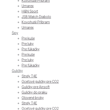
Kovohutě Příbram
Umarex
H&N Sport
JSB Match Diabolo
Kovohutě Příbram
Umarex
Šipy
Pre kuše
Pre luky
Pre fúkačky
Pre kuše
Pre luky
Pre fúkačky
Guličky
Strely T4E
Oceľové guličky pre CO2
Guličky pre Airsoft
Guličky do praku
Olovené broky
Strely T4E
Oceľové guličky pre CO2