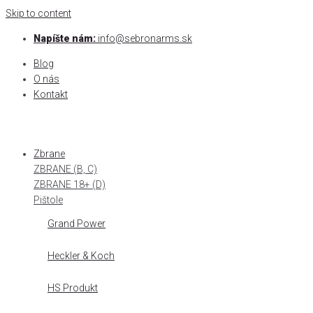
Skip to content
Napíšte nám:
info@sebronarms.sk
Blog
O nás
Kontakt
Zbrane
ZBRANE (B, C)
ZBRANE 18+ (D)
Pištole
Grand Power
Heckler & Koch
HS Produkt