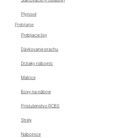
Štartovacie (Poplašné)
Plynové
Prebíjanie
Prebíjacie lisy
Dávkovanie prachu
Držiaky nábojníc
Matrice
Boxy na náboje
Príslušenstvo RCBS
Strely
Nábojnice