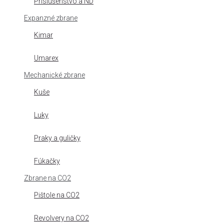
Príslušenstvo a ND
Expanzné zbrane
Kimar
Umarex
Mechanické zbrane
Kuše
Luky
Praky a guličky
Fúkačky
Zbrane na CO2
Pištole na CO2
Revolvery na CO2