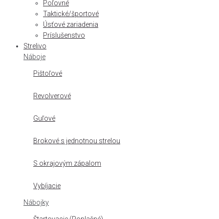
Poľovné
Taktické/športové
Úsťové zariadenia
Príslušenstvo
Strelivo
Náboje
Pištoľové
Revolverové
Guľové
Brokové s jednotnou strelou
S okrajovým zápalom
Vybíjacie
Nábojky