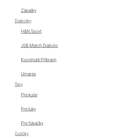
Zápalky
Diabolky
H&N Sport
JSB Match Diabolo
Kovohutě Příbram
Umarex
Šipy
Pre kuše
Pre luky
Pre fúkačky
Guličky