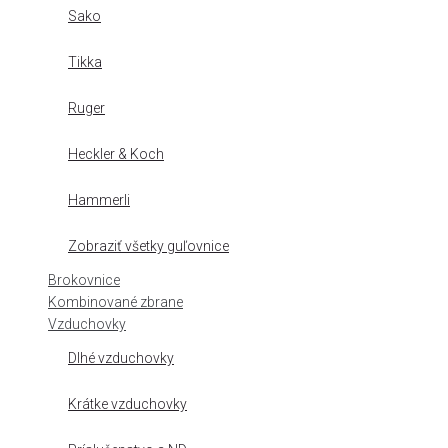
Sako
Tikka
Ruger
Heckler & Koch
Hammerli
Zobraziť všetky guľovnice
Brokovnice
Kombinované zbrane
Vzduchovky
Dlhé vzduchovky
Krátke vzduchovky